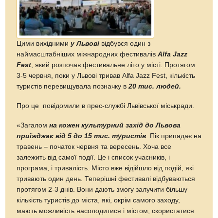
Цими вихідними
у Львові
відбувся один з
наймасштабніших міжнародних фестивалів
Alfa Jazz
Fest
, який розпочав фестивальне літо у місті. Протягом
3-5 червня, поки у Львові тривав Alfa Jazz Fest, кількість
туристів перевищувала позначку в
20 тис. людей.
Про це повідомили в прес-службі Львівської міськради.
«Загалом
на кожен культурний захід до Львова
приїжджає від 5 до 15 тис. туристів
. Пік припадає на
травень – початок червня та вересень. Хоча все
залежить від самої події. Це і список учасників, і
програма, і тривалість. Місто вже відійшло від подій, які
тривають один день. Теперішні фестивалі відбуваються
протягом 2-3 днів. Вони дають змогу залучити більшу
кількість туристів до міста, які, окрім самого заходу,
мають можливість насолодитися і містом, скористатися