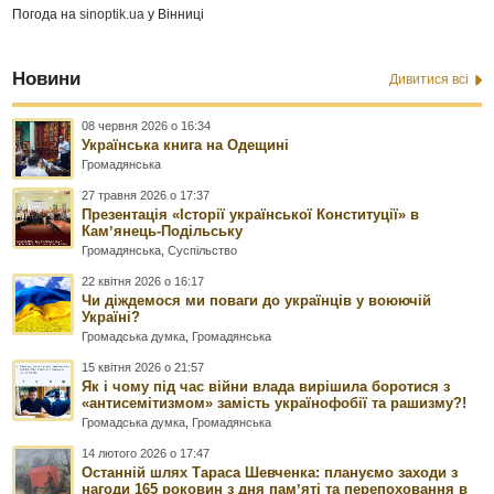
Погода на
sinoptik.ua
у Вінниці
Новини
Дивитися всі
08 червня 2026 о 16:34
Українська книга на Одещині
Громадянська
27 травня 2026 о 17:37
Презентація «Історії української Конституції» в
Камʼянець-Подільську
Громадянська
,
Суспільство
22 квітня 2026 о 16:17
Чи діждемося ми поваги до українців у воюючій
Україні?
Громадська думка
,
Громадянська
15 квітня 2026 о 21:57
Як і чому під час війни влада вирішила боротися з
«антисемітизмом» замість українофобії та рашизму?!
Громадська думка
,
Громадянська
14 лютого 2026 о 17:47
Останній шлях Тараса Шевченка: плануємо заходи з
нагоди 165 роковин з дня памʼяті та перепоховання в