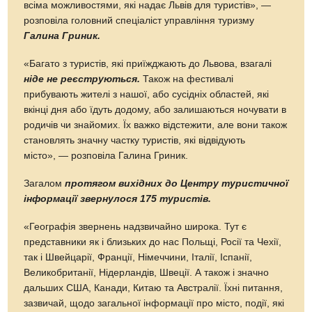
всіма можливостями, які надає Львів для туристів», —
розповіла головний спеціаліст управління туризму
Галина Гриник.
«Багато з туристів, які приїжджають до Львова, взагалі
ніде не реєструються.
Також на фестивалі
прибувають жителі з нашої, або сусідніх областей, які
вкінці дня або їдуть додому, або залишаються ночувати в
родичів чи знайомих. Їх важко відстежити, але вони також
становлять значну частку туристів, які відвідують
місто», — розповіла Галина Гриник.
Загалом
протягом вихідних до Центру туристичної
інформації звернулося 175 туристів.
«Географія звернень надзвичайно широка. Тут є
представники як і близьких до нас Польщі, Росії та Чехії,
так і Швейцарії, Франції, Німеччини, Італії, Іспанії,
Великобританії, Нідерландів, Швеції. А також і значно
дальших США, Канади, Китаю та Австралії. Їхні питання,
зазвичай, щодо загальної інформації про місто, події, які