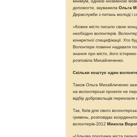
мінімум, однією іноземною мо
допомогти, зауважила
Ольга М
Держслужби з питань молоді і с
«Кожне місто писало свою конце
необхідно волонтерів. Волонтери
конкретної специфікації. Хто бу
Волонтери повинні надавати пов
знання про місто, його історико
розповіла Михайличенко.
Скільки коштує один волонт
Також Ольга Михайличенко зазн
на волонтерські проекти не пер
відбір добровольців переклали 
Так, Київ для свого волонтерсь
гривень, розповідає координато
волонтерів-2012
Микола Воро
«Цільова програма міста передб