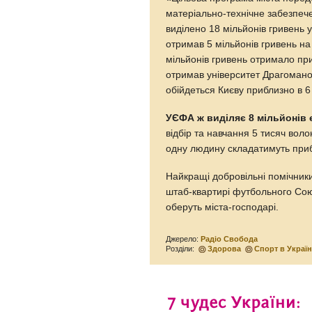
матеріально-технічне забезпечен
виділено 18 мільйонів гривень 
отримав 5 мільйонів гривень на
мільйонів гривень отримало при
отримав університет Драгомано
обійдеться Києву приблизно в 6
УЄФА ж виділяє 8 мільйонів
відбір та навчання 5 тисяч вол
одну людину складатимуть приб
Найкращі добровільні помічник
штаб-квартирі футбольного Сою
оберуть міста-господарі.
Джерело:
Радіо Свобода
Розділи:
Здорова
Спорт в Україн