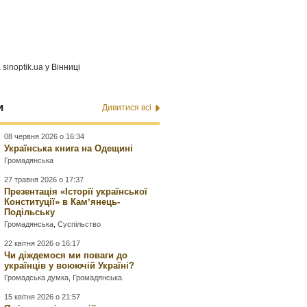
а
sinoptik.ua
у Вінниці
и
Дивитися всі
08 червня 2026 о 16:34
Українська книга на Одещині
Громадянська
27 травня 2026 о 17:37
Презентація «Історії української
Конституції» в Камʼянець-
Подільську
Громадянська
,
Суспільство
22 квітня 2026 о 16:17
Чи діждемося ми поваги до
українців у воюючій Україні?
Громадська думка
,
Громадянська
15 квітня 2026 о 21:57