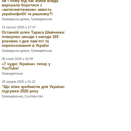
Як і чому під час війни влада
вирішила боротися з
«антисемітизмом» замість
українофобії та рашизму?!
Громадська думка
,
Громадянська
14 лютого 2026 о 17:47
Останній шлях Тараса Шевченка:
плануємо заходи з нагоди 165
роковин з дня памʼяті та
перепоховання в Україні
Громадська думка
,
Громадянська
05 січня 2026 о 20:39
«7 чудес України» тепер у
YouTube!
Громадянська
29 грудня 2025 о 21:22
"Що я/ми зробив/ли для України:
підсумки 2026 року
Громадянська
,
Суспільство