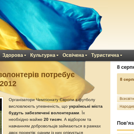
Здорова
Культурна
Освічена
Туристична
8 серп
волонтерів потребує
8 серп
-2012
Всесвітн
Організатори Чемпіонату Європи з футболу
висловлюють упевненість, що
українські міста
Народив
будуть забезпечені волонтерами
. Їх
необхідно майже
20 тисяч
. А відбором та
Пов’яз
навчанням добровольців займаються в рамках
двох проектів: одним із них опікується