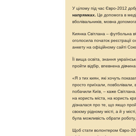
У цілому під час Євро-2012 до
напрямках.
Це допомога в меді
вболівальників, мовна допомог
Киянка Світлана – футбольна 
оголосила початок реєстрації 
анкету на офіційному сайті Сою
Її вища освіта, знання українськ
пройти відбір, впевнена дівчина
«Я з тих киян, які хочуть показ
просто приїхали, повболівали, 
побачили Київ, – каже Світлан
на користь міста, на користь к
дізналася про те, що якщо про
своєму рідному місті, а й у міст
була можливість обрати роботу,
Щоб стати волонтером Євро-2012