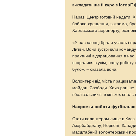
викладати ще й
курс з історії
Наразі Центр готовий надати 
бойове хрещення, зокрема, бра
Харківського аеропорту, розпов
«У нас хлопці брали участь і п
Литви. Вони зустрічали команду,
практичні відпрацювання в нас 
впоралися з усім, нашу роботу 
було», – сказала вона.
Волонтери від міста працювати
майдані Свободи. Хоча раніше 
вболівальників в кількох спаль
Напрямки роботи футбольно
Стати волонтером лише в Києві
Азербайджану, Норвегії, Канади
масштабний волонтерський прое