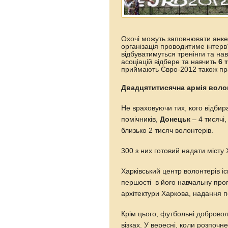
Охочі можуть заповнювати анке
організація проводитиме інтерв’
відбуватимуться тренінги та н
асоціацій відбере та навчить
6 
приймають Євро-2012 також пр
Двадцятитисячна армія воло
Не враховуючи тих, кого відбир
помічників,
Донецьк
– 4 тисячі,
близько 2 тисяч волонтерів.
300 з них готовий надати місту 
Харківський центр волонтерів і
першості в його навчальну прогр
архітектури Харкова, надання 
Крім цього, футбольні добровол
візках. У вересні, коли розпоч