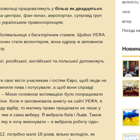
вологість:
бровольці працюватимуть у
більш як двадцятьох
тиск:
а-центрах, фан-зонах, аеропортах, супровід груп
вітер:
а українським правоохоронцям.
Погода н
вболівальниця з багаторічним стажем. Щойно УЄФА
охочих стати волонтером, вона одразу ж заповнила
Новин
зу.
ої, російської, англійської та польської допоможуть
.
ати своє місто учасникам і гостям Євро, щоб люди не
випили пива і потусували, а щоб вони справді
а. – Моєю головною мотивацією було попрацювати
раїни. Коли я заповнювала анкету на сайті УЄФА, я
йду відбір, то матиму право працювати не лише у
і, яке я сама виберу. Я вибрала Київ і Львів. Також
 яку я хочу виконувати – я вибрала роботу гіда».
, потрібно мати 18 років, вільно володіти, як