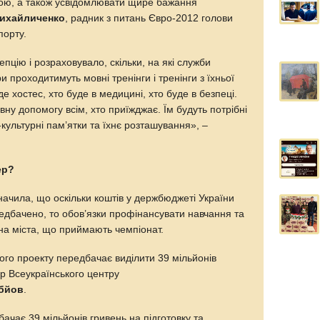
вою, а також усвідомлювати щире бажання
ихайличенко
, радник з питань Євро-2012 голови
порту.
пцію і розраховувало, скільки, на які служби
 проходитимуть мовні тренінги і тренінги з їхньої
де хостес, хто буде в медицині, хто буде в безпеці.
ну допомогу всім, хто приїжджає. Їм будуть потрібні
-культурні пам’ятки та їхнє розташування», –
ер?
ачила, що оскільки коштів у держбюджеті України
едбачено, то обов’язки профінансувати навчання та
на міста, що приймають чемпіонат.
кого проекту передбачає виділити 39 мільйонів
р Всеукраїнського центру
бйов
.
ачає 39 мільйонів гривень на підготовку та