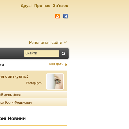
Друзі
Про нас
Зв'язок
Регіональні сайти
ня
Інші дати
ня святкують:
Розгорнути
ій день кішок
ся Юрій Федькович
ані Новини