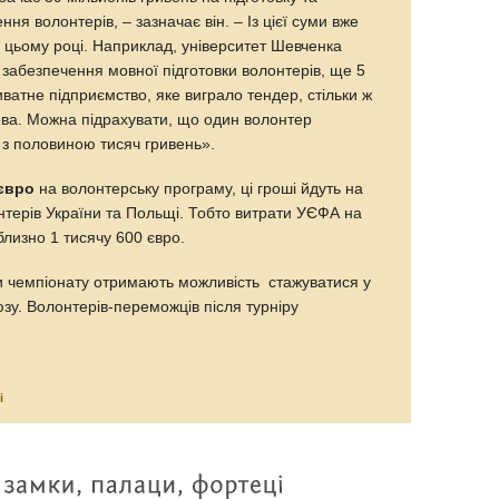
ня волонтерів, – зазначає він. – Із цієї суми вже
у цьому році. Наприклад, університет Шевченка
 забезпечення мовної підготовки волонтерів, ще 5
ватне підприємство, яке виграло тендер, стільки ж
ва. Можна підрахувати, що один волонтер
 з половиною тисяч гривень».
 євро
на волонтерську програму, ці гроші йдуть на
онтерів України та Польщі. Тобто витрати УЄФА на
лизно 1 тисячу 600 євро.
и чемпіонату отримають можливість стажуватися у
зу. Волонтерів-переможців після турніру
і