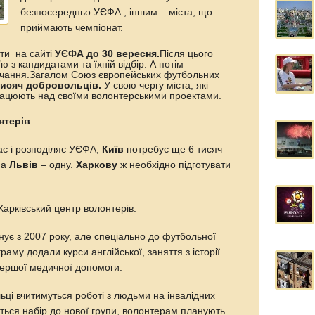
безпосередньо УЄФА , іншим – міста, що
приймають чемпіонат.
ти на сайті
УЄФА до 30 вересня.
Після цього
ю з кандидатами та їхній відбір. А потім –
авчання.Загалом Союз європейських футбольних
тисяч добровольців.
У свою чергу міста, які
ацюють над своїми волонтерськими проектами.
нтерів
ає і розподіляє УЄФА,
Київ
потребує ще 6 тисяч
 а
Львів
– одну.
Харкову
ж необхідно підготувати
Харківський центр волонтерів.
снує з 2007 року, але спеціально до футбольної
аму додали курси англійської, заняття з історії
першої медичної допомоги.
ьці вчитимуться роботі з людьми на інвалідних
неться набір до нової групи, волонтерам планують