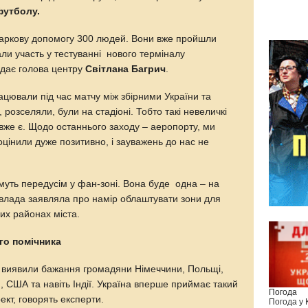
 футболу.
Харкову допомогу 300 людей. Вони вже пройшли
ли участь у тестуванні нового терміналу
ідає голова центру
Світлана Багрич
.
рацювали під час матчу між збірними України та
 розселяли, були на стадіоні. Тобто такі невеличкі
вже є. Щодо останнього заходу – аеропорту, ми
оцінили дуже позитивно, і зауважень до нас не
муть передусім у фан-зоні. Вона буде одна – на
влада заявляла про намір облаштувати зони для
них районах міста.
го помічника
 виявили бажання громадяни Німеччини, Польщі,
, США та навіть Індії. Україна вперше приймає такий
Погода
кт, говорять експерти.
Погода у