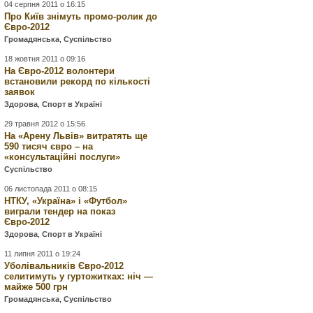
04 серпня 2011 о 16:15
Про Київ знімуть промо-ролик до
Євро-2012
Громадянська
,
Суспільство
18 жовтня 2011 о 09:16
На Євро-2012 волонтери
встановили рекорд по кількості
заявок
Здорова
,
Спорт в Україні
29 травня 2012 о 15:56
На «Арену Львів» витратять ще
590 тисяч євро – на
«консультаційні послуги»
Суспільство
06 листопада 2011 о 08:15
НТКУ, «Україна» і «Футбол»
виграли тендер на показ
Євро-2012
Здорова
,
Спорт в Україні
11 липня 2011 о 19:24
Уболівальників Євро-2012
селитимуть у гуртожитках: ніч —
майже 500 грн
Громадянська
,
Суспільство