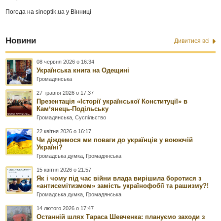
Погода на
sinoptik.ua
у Вінниці
Новини
Дивитися всі
08 червня 2026 о 16:34
Українська книга на Одещині
Громадянська
27 травня 2026 о 17:37
Презентація «Історії української Конституції» в
Камʼянець-Подільську
Громадянська
,
Суспільство
22 квітня 2026 о 16:17
Чи діждемося ми поваги до українців у воюючій
Україні?
Громадська думка
,
Громадянська
15 квітня 2026 о 21:57
Як і чому під час війни влада вирішила боротися з
«антисемітизмом» замість українофобії та рашизму?!
Громадська думка
,
Громадянська
14 лютого 2026 о 17:47
Останній шлях Тараса Шевченка: плануємо заходи з