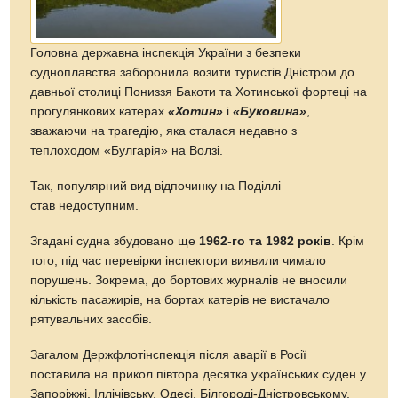
Головна державна інспекція України з безпеки
судноплавства заборонила возити туристів Дністром до
давньої столиці Пониззя Бакоти та Хотинської фортеці на
прогулянкових катерах
«Хотин»
і
«Буковина»
,
зважаючи на трагедію, яка сталася недавно з
теплоходом «Булгарія» на Волзі.
Так, популярний вид відпочинку на Поділлі
став недоступним.
Згадані судна збудовано ще
1962-го та 1982 років
. Крім
того, під час перевірки інспектори виявили чимало
порушень. Зокрема, до бортових журналів не вносили
кількість пасажирів, на бортах катерів не вистачало
рятувальних засобів.
Загалом Держфлотінспекція після аварії в Росії
поставила на прикол півтора десятка українських суден у
Запоріжжі, Іллічівську, Одесі, Білгороді-Дністровському,