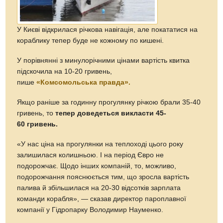
У Києві відкрилася річкова навігація, але покататися на
кораблику тепер буде не кожному по кишені.
У порівнянні з минулорічними цінами вартість квитка
підскочила на 10-20 гривень,
пише
«Комсомольська правда».
Якщо раніше за годинну прогулянку річкою брали 35-40
гривень, то
тепер доведеться викласти 45-
60 гривень.
«У нас ціна на прогулянки на теплоході цього року
залишилася колишньою. І на період Євро не
подорожчає. Щодо інших компаній, то, можливо,
подорожчання пояснюється тим, що зросла вартість
палива й збільшилася на 20-30 відсотків зарплата
команди корабля», — сказав директор пароплавної
компанії у Гідропарку Володимир Науменко.