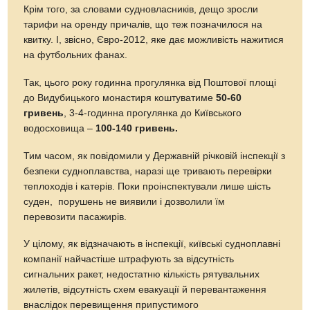
Крім того, за словами судновласників, дещо зросли
тарифи на оренду причалів, що теж позначилося на
квитку. І, звісно, Євро-2012, яке дає можливість нажитися
на футбольних фанах.
Так, цього року годинна прогулянка від Поштової площі
до Видубицького монастиря коштуватиме
50-60
гривень
, 3-4-годинна прогулянка до Київського
водосховища –
100-140 гривень.
Тим часом, як повідомили у Державній річковій інспекції з
безпеки судноплавства, наразі ще тривають перевірки
теплоходів і катерів. Поки проінспектували лише шість
суден, порушень не виявили і дозволили їм
перевозити пасажирів.
У цілому, як відзначають в інспекції, київські судноплавні
компанії найчастіше штрафують за відсутність
сигнальних ракет, недостатню кількість рятувальних
жилетів, відсутність схем евакуації й перевантаження
внаслідок перевищення припустимого