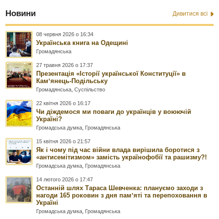
Новини
Дивитися всі
08 червня 2026 о 16:34
Українська книга на Одещині
Громадянська
27 травня 2026 о 17:37
Презентація «Історії української Конституції» в
Камʼянець-Подільську
Громадянська
,
Суспільство
22 квітня 2026 о 16:17
Чи діждемося ми поваги до українців у воюючій
Україні?
Громадська думка
,
Громадянська
15 квітня 2026 о 21:57
Як і чому під час війни влада вирішила боротися з
«антисемітизмом» замість українофобії та рашизму?!
Громадська думка
,
Громадянська
14 лютого 2026 о 17:47
Останній шлях Тараса Шевченка: плануємо заходи з
нагоди 165 роковин з дня памʼяті та перепоховання в
Україні
Громадська думка
,
Громадянська