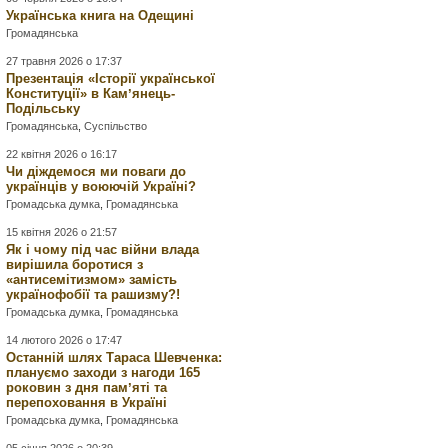
Українська книга на Одещині
Громадянська
27 травня 2026 о 17:37
Презентація «Історії української
Конституції» в Камʼянець-
Подільську
Громадянська
,
Суспільство
22 квітня 2026 о 16:17
Чи діждемося ми поваги до
українців у воюючій Україні?
Громадська думка
,
Громадянська
15 квітня 2026 о 21:57
Як і чому під час війни влада
вирішила боротися з
«антисемітизмом» замість
українофобії та рашизму?!
Громадська думка
,
Громадянська
14 лютого 2026 о 17:47
Останній шлях Тараса Шевченка:
плануємо заходи з нагоди 165
роковин з дня памʼяті та
перепоховання в Україні
Громадська думка
,
Громадянська