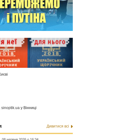
Києві
а
sinoptik.ua
у Вінниці
и
Дивитися всі
08 червня 2026 о 16:34