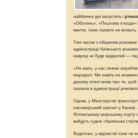
найближчі дні запустять і
річко
«Оболонь», «Поштова площа» і
квиток, поки сказати не можуть.
Тим часом з обіцяним річкови
адміністрації Київського річков
навряд чи буде відкритий — люд
«На жаль, у нас немає кораблів 
маршруті. Ми навіть не можемо 
даному етапі мова про те, щоб з
сказали в адміністрації річковог
Однак, у Міністерстві транспор
пасажирський причал у Каневі,
Ялтинському морському порту 
вийдуть судна «Кримська стріла
Водночас, у відомстві поки не 