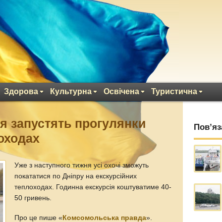
Здорова
Культурна
Освічена
Туристична
я запустять прогулянки
Пов’яз
оходах
Уже з наступного тижня усі охочі зможуть
покататися по Дніпру на екскурсійних
теплоходах. Годинна екскурсія коштуватиме 40-
50 гривень.
Про це пише «
Комсомольська правда
».