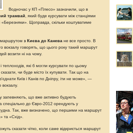
Водночас у КП «Плесо» зазначили, що в
вий трамвай
, який буде курсувати між станціями
 «Березняки». Щоправда, скільки коштуватиме
м маршрутом
з Києва до Канева
не все просто. В
ого вокзалу говорять, що цього року такий маршрут
ей возити ні на чому.
і теплоходів, які б могли курсувати по цьому
сказати, чи буде місто їх купувати. Так що на
'єднати Київ і Канів по Дніпру, іти не може», —
о вокзалу.
ту запевняють, що вже активно будують
 а спеціально до Євро-2012 орендують у
судна. Так, вже визначено, що першими на маршрут
» та «Схід».
можуть сказати чітко, коли саме відкриється маршрут