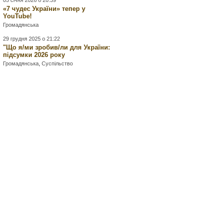
05 січня 2026 о 20:39
«7 чудес України» тепер у
YouTube!
Громадянська
29 грудня 2025 о 21:22
"Що я/ми зробив/ли для України:
підсумки 2026 року
Громадянська
,
Суспільство