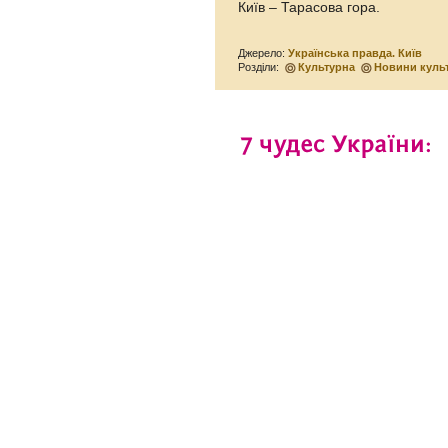
Київ – Тарасова гора.
Джерело:
Українська правда. Київ
Розділи:
Культурна
Новини куль