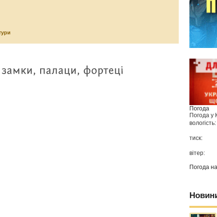
тури
Погода
Погода у
вологість:
тиск:
вітер:
Погода н
Новин