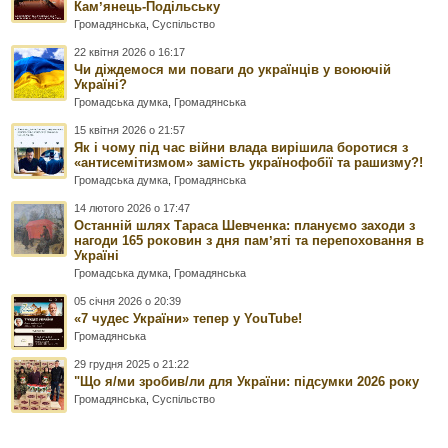
Камʼянець-Подільську
Громадянська
,
Суспільство
22 квітня 2026 о 16:17
Чи діждемося ми поваги до українців у воюючій
Україні?
Громадська думка
,
Громадянська
15 квітня 2026 о 21:57
Як і чому під час війни влада вирішила боротися з
«антисемітизмом» замість українофобії та рашизму?!
Громадська думка
,
Громадянська
14 лютого 2026 о 17:47
Останній шлях Тараса Шевченка: плануємо заходи з
нагоди 165 роковин з дня памʼяті та перепоховання в
Україні
Громадська думка
,
Громадянська
05 січня 2026 о 20:39
«7 чудес України» тепер у YouTube!
Громадянська
29 грудня 2025 о 21:22
"Що я/ми зробив/ли для України: підсумки 2026 року
Громадянська
,
Суспільство