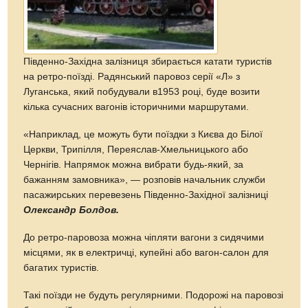
Південно-Західна залізниця збирається катати туристів
на ретро-поїзді. Радянський паровоз серії «Л» з
Луганська, який побудували в1953 році, буде возити
кілька сучасних вагонів історичними маршрутами.
«Наприклад, це можуть бути поїздки з Києва до Білої
Церкви, Трипілля, Переяслав-Хмельницького або
Чернігів. Напрямок можна вибрати будь-який, за
бажанням замовника», — розповів начальник служби
пасажирських перевезень Південно-Західної залізниці
Олександр Болдов.
До ретро-паровоза можна чіпляти вагони з сидячими
місцями, як в електричці, купейні або вагон-салон для
багатих туристів.
Такі поїзди не будуть регулярними. Подорожі на паровозі