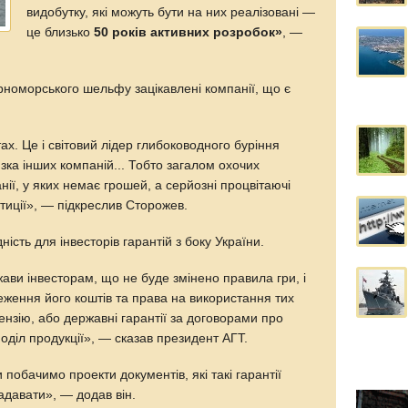
видобутку, які можуть бути на них реалізовані —
це близько
50 років активних розробок»
, —
рноморського шельфу зацікавлені компанії, що є
тах. Це і світовий лідер глибоководного буріння
 низка інших компаній... Тобто загалом охочих
анії, у яких немає грошей, а серйозні процвітаючі
естиції», — підкреслив Сторожев.
ність для інвесторів гарантій з боку України.
жави інвесторам, що не буде змінено правила гри, і
еження його коштів та права на використання тих
цензію, або державні гарантії за договорами про
поділ продукції», — сказав президент АГТ.
обачимо проекти документів, які такі гарантії
адавати», — додав він.