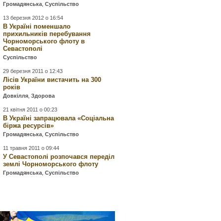
Громадянська
,
Суспільство
13 березня 2012 о 16:54
В Україні поменшало
прихильників перебування
Чорноморського флоту в
Севастополі
Суспільство
29 березня 2011 о 12:43
Лісів України вистачить на 300
років
Довкілля
,
Здорова
21 квітня 2011 о 00:23
В Україні запрацювала «Соціальна
біржа ресурсів»
Громадянська
,
Суспільство
11 травня 2011 о 09:44
У Севастополі розпочався переділ
землі Чорноморського флоту
Громадянська
,
Суспільство