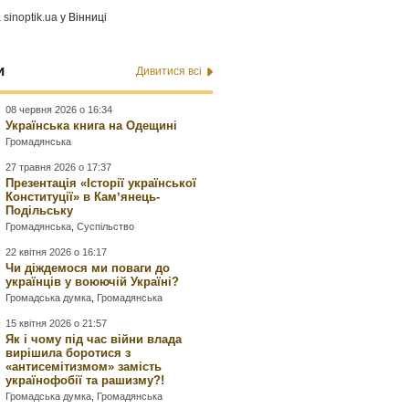
а
sinoptik.ua
у Вінниці
и
Дивитися всі
08 червня 2026 о 16:34
Українська книга на Одещині
Громадянська
27 травня 2026 о 17:37
Презентація «Історії української
Конституції» в Камʼянець-
Подільську
Громадянська
,
Суспільство
22 квітня 2026 о 16:17
Чи діждемося ми поваги до
українців у воюючій Україні?
Громадська думка
,
Громадянська
15 квітня 2026 о 21:57
Як і чому під час війни влада
вирішила боротися з
«антисемітизмом» замість
українофобії та рашизму?!
Громадська думка
,
Громадянська