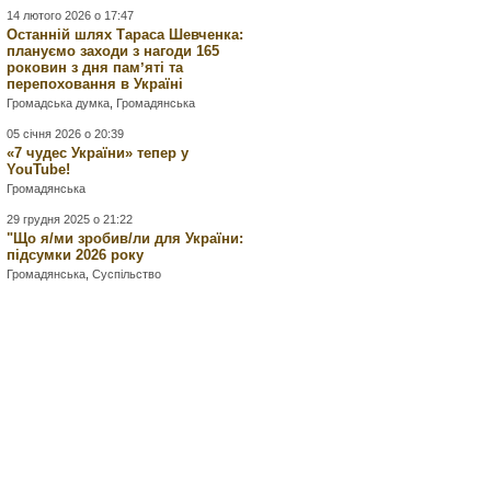
14 лютого 2026 о 17:47
Останній шлях Тараса Шевченка:
плануємо заходи з нагоди 165
роковин з дня памʼяті та
перепоховання в Україні
Громадська думка
,
Громадянська
05 січня 2026 о 20:39
«7 чудес України» тепер у
YouTube!
Громадянська
29 грудня 2025 о 21:22
"Що я/ми зробив/ли для України:
підсумки 2026 року
Громадянська
,
Суспільство