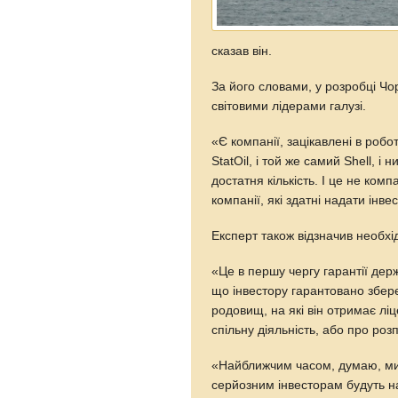
сказав він.
За його словами, у розробці Чо
світовими лідерами галузі.
«Є компанії, зацікавлені в робо
StatOil, і той же самий Shell, і
достатня кількість. І це не комп
компанії, які здатні надати інв
Експерт також відзначив необхід
«Це в першу чергу гарантії дер
що інвестору гарантовано збер
родовищ, на які він отримає лі
спільну діяльність, або про роз
«Найближчим часом, думаю, ми п
серйозним інвесторам будуть н