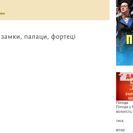
тво
Погода
Погода у
вологість:
тиск:
вітер: