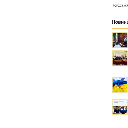
Погода н
Новин