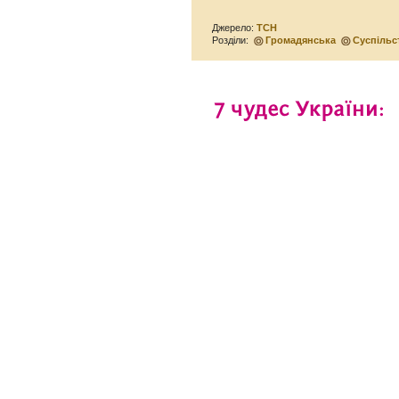
Джерело:
ТСН
Розділи:
Громадянська
Суспільс