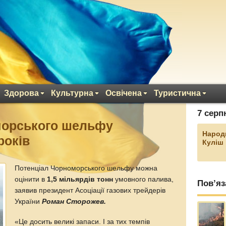
Здорова
Культурна
Освічена
Туристична
7 серп
морського шельфу
Народ
років
Куліш
Потенціал Чорноморського шельфу можна
оцінити в
1,5 мільярдів тонн
умовного палива,
Пов’яз
заявив президент Асоціації газових трейдерів
України
Роман Сторожев.
«Це досить великі запаси. І за тих темпів