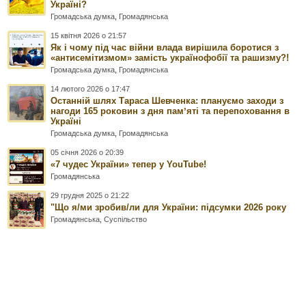
Україні?
Громадська думка
,
Громадянська
15 квітня 2026 о 21:57
Як і чому під час війни влада вирішила боротися з
«антисемітизмом» замість українофобії та рашизму?!
Громадська думка
,
Громадянська
14 лютого 2026 о 17:47
Останній шлях Тараса Шевченка: плануємо заходи з
нагоди 165 роковин з дня памʼяті та перепоховання в
Україні
Громадська думка
,
Громадянська
05 січня 2026 о 20:39
«7 чудес України» тепер у YouTube!
Громадянська
29 грудня 2025 о 21:22
"Що я/ми зробив/ли для України: підсумки 2026 року
Громадянська
,
Суспільство