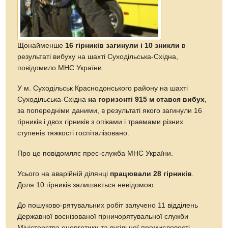
Щонайменше
16 гірників загинули і 10 зникли
в
результаті вибуху на шахті Суходільська-Східна,
повідомило МНС України.
У м. Суходільськ Краснодонського району на шахті
Суходільська-Східна
на горизонті 915 м стався вибух
,
за попередніми даними, в результаті якого загинули 16
гірників і двох гірників з опіками і травмами різних
ступенів тяжкості госпіталізовано.
Про це повідомляє прес-служба МНС України.
Усього на аварійній ділянці
працювали 28 гірників
.
Доля 10 гірників залишається невідомою.
До пошуково-рятувальних робіт залучено 11 відділень
Державної воєнізованої гірничорятувальної служби
Міністерства енергетики та вугільної промисловості.