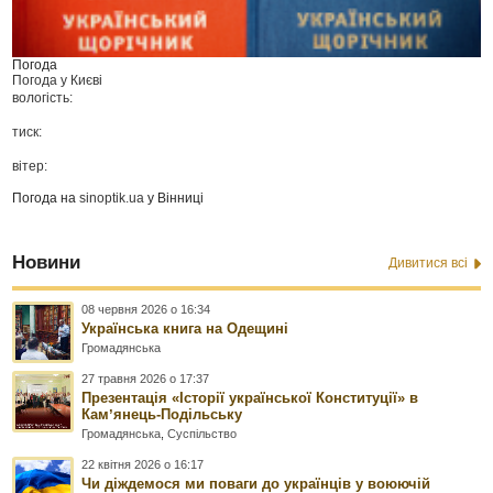
Погода
Погода у
Києві
вологість:
тиск:
вітер:
Погода на
sinoptik.ua
у Вінниці
Новини
Дивитися всі
08 червня 2026 о 16:34
Українська книга на Одещині
Громадянська
27 травня 2026 о 17:37
Презентація «Історії української Конституції» в
Камʼянець-Подільську
Громадянська
,
Суспільство
22 квітня 2026 о 16:17
Чи діждемося ми поваги до українців у воюючій