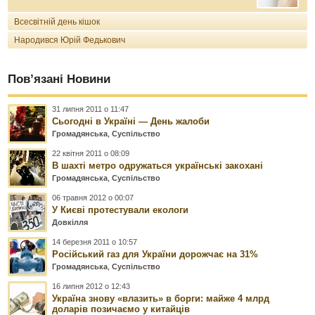
Всесвітній день кішок
Народився Юрій Федькович
Пов’язані Новини
31 липня 2011 о 11:47
Сьогодні в Україні — День жалоби
Громадянська
,
Суспільство
22 квітня 2011 о 08:09
В шахті метро одружаться українські закохані
Громадянська
,
Суспільство
06 травня 2012 о 00:07
У Києві протестували екологи
Довкілля
14 березня 2011 о 10:57
Російський газ для України дорожчає на 31%
Громадянська
,
Суспільство
16 липня 2012 о 12:43
Україна знову «влазить» в борги: майже 4 млрд
доларів позичаємо у китайців