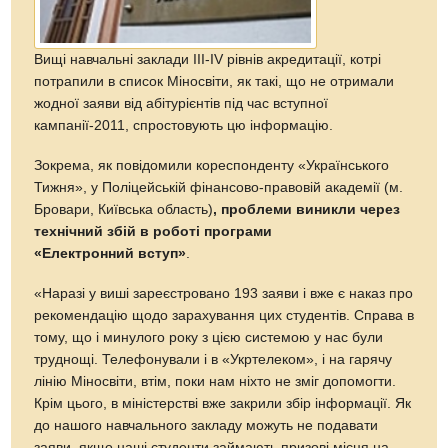
Вищі навчальні заклади ІІІ-ІV рівнів акредитації, котрі
потрапили в список Міносвіти, як такі, що не отримали
жодної заяви від абітурієнтів під час вступної
кампанії-2011, спростовують цю інформацію.
Зокрема, як повідомили кореспонденту «Українського
Тижня», у Поліцейській фінансово-правовій академії (м.
Бровари, Київська область)
, проблеми виникли через
технічний збій в роботі програми
«Електронний вступ»
.
«Наразі у виші зареєстровано 193 заяви і вже є наказ про
рекомендацію щодо зарахування цих студентів. Справа в
тому, що і минулого року з цією системою у нас були
труднощі. Телефонували і в «Укртелеком», і на гарячу
лінію Міносвіти, втім, поки нам ніхто не зміг допомогти.
Крім цього, в міністерстві вже закрили збір інформації. Як
до нашого навчального закладу можуть не подавати
заяви, якщо наші студенти займають призові місця на