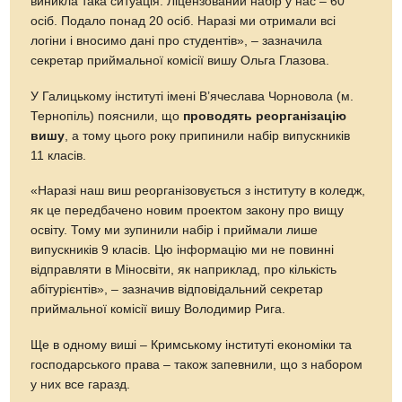
виникла така ситуація. Ліцензований набір у нас – 60
осіб. Подало понад 20 осіб. Наразі ми отримали всі
логіни і вносимо дані про студентів», – зазначила
секретар приймальної комісії вишу Ольга Глазова.
У Галицькому інституті імені В’ячеслава Чорновола (м.
Тернопіль) пояснили, що
проводять реорганізацію
вишу
, а тому цього року припинили набір випускників
11 класів.
«Наразі наш виш реорганізовується з інституту в коледж,
як це передбачено новим проектом закону про вищу
освіту. Тому ми зупинили набір і приймали лише
випускників 9 класів. Цю інформацію ми не повинні
відправляти в Міносвіти, як наприклад, про кількість
абітурієнтів», – зазначив відповідальний секретар
приймальної комісії вишу Володимир Рига.
Ще в одному виші – Кримському інституті економіки та
господарського права – також запевнили, що з набором
у них все гаразд.