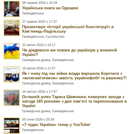
08 червня 2026 о 16:34
Українська книга на Одещині
Громадянська
27 травня 2026 о 17:37
Презентація «Історії української Конституції» в
Камʼянець-Подільську
Громадянська
,
Суспільство
22 квітня 2026 о 16:17
Чи діждемося ми поваги до українців у воюючій
Україні?
Громадська думка
,
Громадянська
15 квітня 2026 о 21:57
Як і чому під час війни влада вирішила боротися з
«антисемітизмом» замість українофобії та рашизму?!
Громадська думка
,
Громадянська
14 лютого 2026 о 17:47
Останній шлях Тараса Шевченка: плануємо заходи з
нагоди 165 роковин з дня памʼяті та перепоховання в
Україні
Громадська думка
,
Громадянська
05 січня 2026 о 20:39
«7 чудес України» тепер у YouTube!
Громадянська