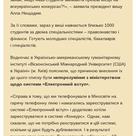
всеукраїнських конкурсах?!», – заявила президент вишу
Алла Нещадим.
За її словами, зараз у виші навчається близько 1000
студентів за двома спеціальностями – правознавство і
фінанси. Готують молодших спеціалістів, бакалаврів
і спеціалістів.
Водночас в Українсько-американському гуманітарному
інституті «Вісконсінський Міжнародний Університет (США)
в Україні» (м. Київ) пояснили, що причиною внесення їх
до цього списку були
непорозуміння з міністерством
щодо системи «Електронний вступ».
«Справа в тому, що ми телефонували в Міносвіти на
гарячу телефонну лінію і намагались зареєструватися в
системі «Електронний вступ» і додатково хотіли
зареєструватися в системі «Конкурс». Однак, нам
сказали, що не потрібно реєструватися в цій системі,
оскільки ці дані будуть дублюватися. І в результаті