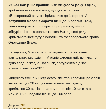
«
У нас набір ще кращий, ніж минулого року
. Однак,
проблема виникла в тому, що дані в системі
«Електронний вступ» підбивалися до 1 серпня. А
вступники могли вибрати виш до 8 серпня
. Тому
лише тепер можна говорити про реальну кількість
абітурієнтів», – зазначив голова Наглядової ради
Кримського інституту економіки та господарського права
Олександр Дудко.
Нагадаємо, Міносвіти оприлюднило список вищих
навчальних закладів ІІІ-ІV рівнів акредитації, до яких не
було подано жодної заяви від абітурієнтів під час
вступної кампанії-2011.
Минулого тижня міністр освіти Дмитро Табачник розповів,
що окрім цих 20 вищих навчальних закладів до
приблизно 30 вишів подано менше, ніж 10 заяв, а в
майже 130 – подано від 10 до 100 заяв.
Джерело:
ZIK
Розділи:
Новини освіти
Освічена