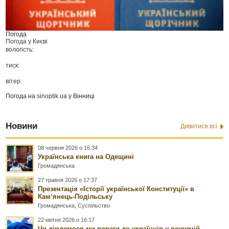
Погода
Погода у
Києві
вологість:
тиск:
вітер:
Погода на
sinoptik.ua
у Вінниці
Новини
Дивитися всі
08 червня 2026 о 16:34
Українська книга на Одещині
Громадянська
27 травня 2026 о 17:37
Презентація «Історії української Конституції» в
Камʼянець-Подільську
Громадянська
,
Суспільство
22 квітня 2026 о 16:17
Чи діждемося ми поваги до українців у воюючій