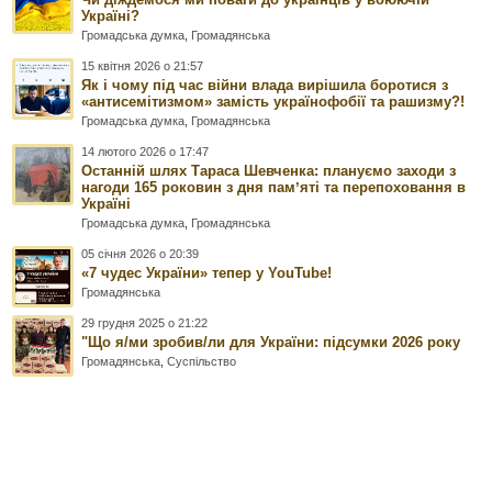
Україні?
Громадська думка
,
Громадянська
15 квітня 2026 о 21:57
Як і чому під час війни влада вирішила боротися з
«антисемітизмом» замість українофобії та рашизму?!
Громадська думка
,
Громадянська
14 лютого 2026 о 17:47
Останній шлях Тараса Шевченка: плануємо заходи з
нагоди 165 роковин з дня памʼяті та перепоховання в
Україні
Громадська думка
,
Громадянська
05 січня 2026 о 20:39
«7 чудес України» тепер у YouTube!
Громадянська
29 грудня 2025 о 21:22
"Що я/ми зробив/ли для України: підсумки 2026 року
Громадянська
,
Суспільство