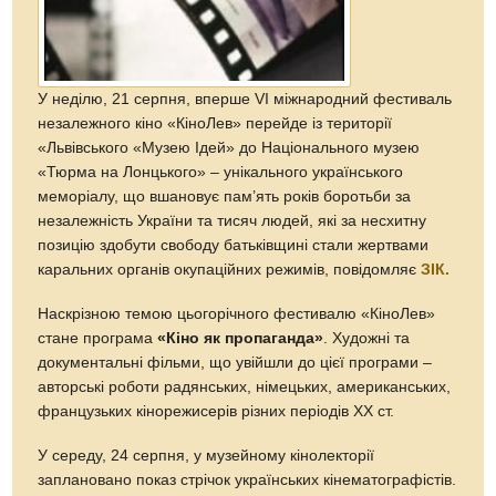
У неділю, 21 серпня, вперше VI міжнародний фестиваль
незалежного кіно «КіноЛев» перейде із території
«Львівського «Музею Ідей» до Національного музею
«Тюрма на Лонцького» – унікального українського
меморіалу, що вшановує пам’ять років боротьби за
незалежність України та тисяч людей, які за несхитну
позицію здобути свободу батьківщині стали жертвами
каральних органів окупаційних режимів, повідомляє
ЗІК.
Наскрізною темою цьогорічного фестивалю «КіноЛев»
стане програма
«Кіно як пропаганда»
. Художні та
документальні фільми, що увійшли до цієї програми –
авторські роботи радянських, німецьких, американських,
французьких кінорежисерів різних періодів XX ст.
У середу, 24 серпня, у музейному кінолекторії
заплановано показ стрічок українських кінематографістів.