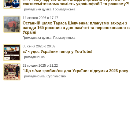
«антисемітизмом» замість українофобії та рашизму?!
Громадська думка
,
Громадянська
14 лютого 2026 о 17:47
Останній шлях Тараса Шевченка: плануємо заходи з
нагоди 165 роковин з дня памʼяті та перепоховання в
Україні
Громадська думка
,
Громадянська
05 січня 2026 о 20:39
«7 чудес України» тепер у YouTube!
Громадянська
29 грудня 2025 о 21:22
"Що я/ми зробив/ли для України: підсумки 2026 року
Громадянська
,
Суспільство