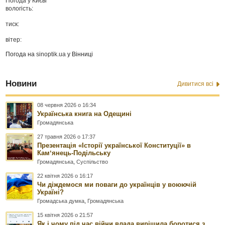
Погода у
Києві
вологість:
тиск:
вітер:
Погода на
sinoptik.ua
у Вінниці
Новини
Дивитися всі
08 червня 2026 о 16:34
Українська книга на Одещині
Громадянська
27 травня 2026 о 17:37
Презентація «Історії української Конституції» в
Камʼянець-Подільську
Громадянська
,
Суспільство
22 квітня 2026 о 16:17
Чи діждемося ми поваги до українців у воюючій
Україні?
Громадська думка
,
Громадянська
15 квітня 2026 о 21:57
Як і чому під час війни влада вирішила боротися з