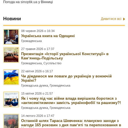
Погода на
sinoptik.ua
у Вінниці
Новини
Дивитися всі
08 червня 2026 о 16:34
Українська книга на Одещині
Громадянська
27 травня 2026 о 17:37
Презентація «Історії української Конституції» в
Камʼянець-Подільську
Громадянська
,
Суспільство
22 квітня 2026 о 16:17
Чи діждемося ми поваги до українців у воюючій
Україні?
Громадська думка
,
Громадянська
15 квітня 2026 о 21:57
Як і чому під час війни влада вирішила боротися з
«антисемітизмом» замість українофобії та рашизму?!
Громадська думка
,
Громадянська
14 лютого 2026 о 17:47
Останній шлях Тараса Шевченка: плануємо заходи з
нагоди 165 роковин з дня памʼяті та перепоховання в