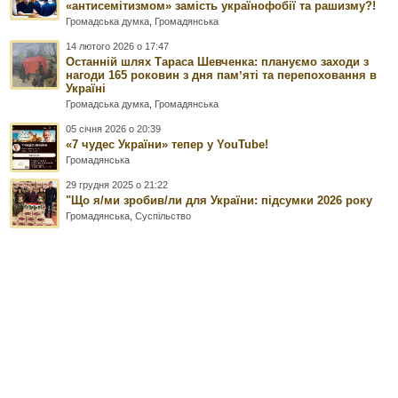
«антисемітизмом» замість українофобії та рашизму?!
Громадська думка
,
Громадянська
14 лютого 2026 о 17:47
Останній шлях Тараса Шевченка: плануємо заходи з
нагоди 165 роковин з дня памʼяті та перепоховання в
Україні
Громадська думка
,
Громадянська
05 січня 2026 о 20:39
«7 чудес України» тепер у YouTube!
Громадянська
29 грудня 2025 о 21:22
"Що я/ми зробив/ли для України: підсумки 2026 року
Громадянська
,
Суспільство