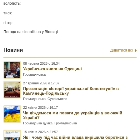
вологість:
тиск:
вітер:
Погода на
sinoptik.ua
у Вінниці
Новини
Дивитися всі
08 червня 2026 о 16:34
Українська книга на Одещині
Громадянська
27 травня 2026 о 17:37
Презентація «Історії української Конституції» в
Камʼянець-Подільську
Громадянська
,
Суспільство
22 квітня 2026 о 16:17
Чи діждемося ми поваги до українців у воюючій
Україні?
Громадська думка
,
Громадянська
15 квітня 2026 о 21:57
Як і чому під час війни влада вирішила боротися з