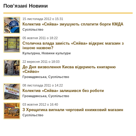
Пов’язані Новини
15 листопада 2012 о 15:31
Колектив «Сяйва» змушують сплатити борги КМДА
Суспільство
05 жовтня 2011 о 18:22
Столична влада замість «Сяйва» відкриє магазин з
іншою назвою?
Культурна
,
Новини культури
22 вересня 2011 о 18:03
До Дня визволення Києва відкриють книгарню
«Сяйво»
Громадянська
,
Суспільство
08 листопада 2011 о 14:22
Колектив «Сяйва» залишився без роботи
Громадянська
,
Суспільство
03 жовтня 2012 о 16:40
З Хрещатика вигнали черговий книжковий магазин
Суспільство