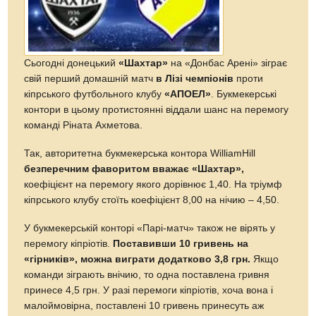
Сьогодні донецький
«Шахтар»
на «Донбас Арені» зіграє
свій перший домашній матч
в Лізі чемпіонів
проти
кіпрського футбольного клубу
«АПОЕЛ»
. Букмекерські
контори в цьому протистоянні віддали шанс на перемогу
команді Ріната Ахметова.
Так, авторитетна букмекерська контора WilliamHill
безперечним фаворитом вважає «Шахтар»,
коефіцієнт на перемогу якого дорівнює 1,40. На тріумф
кіпрського клубу стоїть коефіцієнт 8,00 на нічию – 4,50.
У букмекерській конторі «Парі-матч» також не вірять у
перемогу кіпріотів.
Поставивши 10 гривень на
«гірників», можна виграти додатково 3,8 грн.
Якщо
команди зіграють внічию, то одна поставлена гривня
принесе 4,5 грн. У разі перемоги кіпріотів, хоча вона і
малоймовірна, поставлені 10 гривень принесуть аж