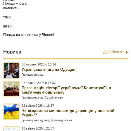
Погода у
Києві
вологість:
тиск:
вітер:
Погода на
sinoptik.ua
у Вінниці
Новини
Дивитися всі
08 червня 2026 о 16:34
Українська книга на Одещині
Громадянська
27 травня 2026 о 17:37
Презентація «Історії української Конституції» в
Камʼянець-Подільську
Громадянська
,
Суспільство
22 квітня 2026 о 16:17
Чи діждемося ми поваги до українців у воюючій
Україні?
Громадська думка
,
Громадянська
15 квітня 2026 о 21:57