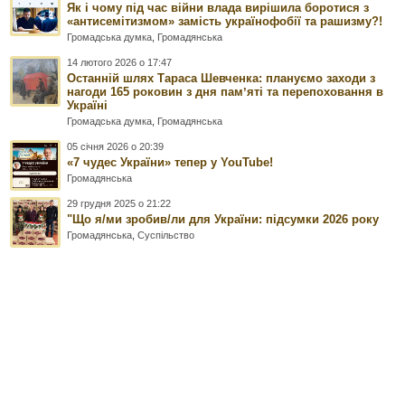
Як і чому під час війни влада вирішила боротися з
«антисемітизмом» замість українофобії та рашизму?!
Громадська думка
,
Громадянська
14 лютого 2026 о 17:47
Останній шлях Тараса Шевченка: плануємо заходи з
нагоди 165 роковин з дня памʼяті та перепоховання в
Україні
Громадська думка
,
Громадянська
05 січня 2026 о 20:39
«7 чудес України» тепер у YouTube!
Громадянська
29 грудня 2025 о 21:22
"Що я/ми зробив/ли для України: підсумки 2026 року
Громадянська
,
Суспільство