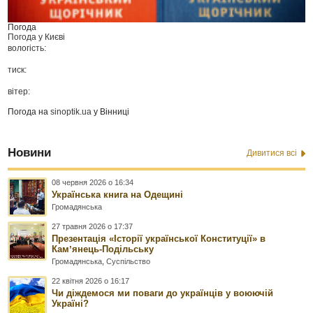
Погода
Погода у
Києві
вологість:
тиск:
вітер:
Погода на
sinoptik.ua
у Вінниці
Новини
Дивитися всі
08 червня 2026 о 16:34
Українська книга на Одещині
Громадянська
27 травня 2026 о 17:37
Презентація «Історії української Конституції» в
Камʼянець-Подільську
Громадянська
,
Суспільство
22 квітня 2026 о 16:17
Чи діждемося ми поваги до українців у воюючій
Україні?