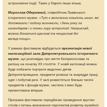
астрономічні події. Таких у Європі лише кілька.
Мирослав Обережний,
співробітник Львівського
історичного музею:
«Тут є величезна кількість шкал, які
допомагали і годину визначили, і день року за
календарем і з точки зору астрології. Наприклад,
можна дізнатися щасливі та нещасливі дні
місяця тощо».
У рамках фестивалю відбудеться
презентація нової
експозиційної зали Дніпропетровського історичного
музею
, що розповідає про життя Катеринослава та
регіону на початку ХХ століття. У новій експозиції можна
буде побачити портрети видатних діячів
Дніпропетровщини, предмети розкоші та знаряддя праці,
одяг і побутові речі. У залі розмістяться близько тисячі
предметів з фондів музею, частина з яких буде
презентована вперше.
Програма фестивалю передбачає проведення круглих
столів з питань визначення перспектив розвитку музейної