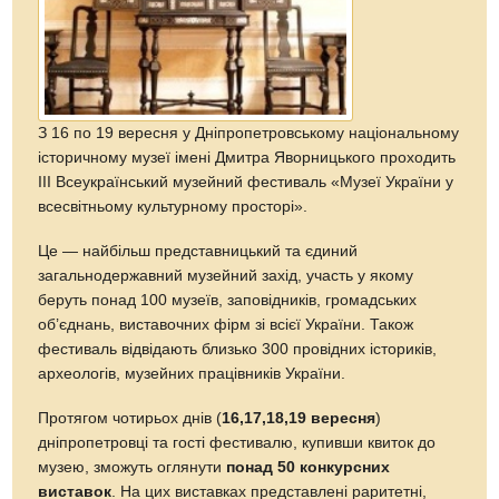
З 16 по 19 вересня у Дніпропетровському національному
історичному музеї імені Дмитра Яворницького проходить
ІІІ Всеукраїнський музейний фестиваль «Музеї України у
всесвітньому культурному просторі».
Це — найбільш представницький та єдиний
загальнодержавний музейний захід, участь у якому
беруть понад 100 музеїв, заповідників, громадських
об’єднань, виставочних фірм зі всієї України. Також
фестиваль відвідають близько 300 провідних істориків,
археологів, музейних працівників України.
Протягом чотирьох днів (
16,17,18,19 вересня
)
дніпропетровці та гості фестивалю, купивши квиток до
музею, зможуть оглянути
понад 50 конкурсних
виставок
. На цих виставках представлені раритетні,