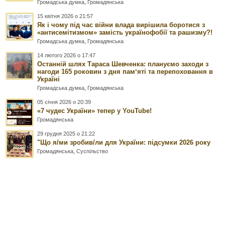
Громадська думка
,
Громадянська
15 квітня 2026 о 21:57
Як і чому під час війни влада вирішила боротися з
«антисемітизмом» замість українофобії та рашизму?!
Громадська думка
,
Громадянська
14 лютого 2026 о 17:47
Останній шлях Тараса Шевченка: плануємо заходи з
нагоди 165 роковин з дня памʼяті та перепоховання в
Україні
Громадська думка
,
Громадянська
05 січня 2026 о 20:39
«7 чудес України» тепер у YouTube!
Громадянська
29 грудня 2025 о 21:22
"Що я/ми зробив/ли для України: підсумки 2026 року
Громадянська
,
Суспільство