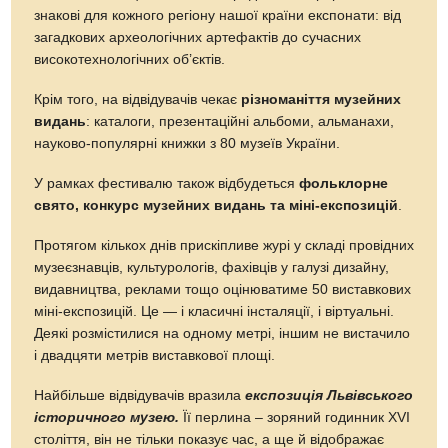
знакові для кожного регіону нашої країни експонати: від
загадкових археологічних артефактів до сучасних
високотехнологічних об’єктів.
Крім того, на відвідувачів чекає
різноманіття музейних
видань
: каталоги, презентаційні альбоми, альманахи,
науково-популярні книжки з 80 музеїв України.
У рамках фестивалю також відбудеться
фольклорне
свято, конкурс музейних видань та міні-експозицій
.
Протягом кількох днів прискіпливе журі у складі провідних
музеєзнавців, культурологів, фахівців у галузі дизайну,
видавництва, реклами тощо оцінюватиме 50 виставкових
міні-експозицій. Це — і класичні інсталяції, і віртуальні.
Деякі розмістилися на одному метрі, іншим не вистачило
і двадцяти метрів виставкової площі.
Найбільше відвідувачів вразила
експозиція Львівського
історичного музею.
Її перлина – зоряний годинник XVI
століття, він не тільки показує час, а ще й відображає