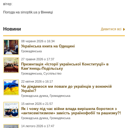
вітер:
Погода на
sinoptik.ua
у Вінниці
Новини
Дивитися всі
08 червня 2026 о 16:34
Українська книга на Одещині
Громадянська
27 травня 2026 о 17:37
Презентація «Історії української Конституції» в
Камʼянець-Подільську
Громадянська
,
Суспільство
22 квітня 2026 о 16:17
Чи діждемося ми поваги до українців у воюючій
Україні?
Громадська думка
,
Громадянська
15 квітня 2026 о 21:57
Як і чому під час війни влада вирішила боротися з
«антисемітизмом» замість українофобії та рашизму?!
Громадська думка
,
Громадянська
14 лютого 2026 о 17:47