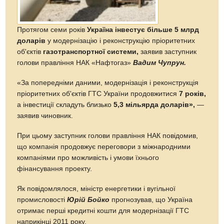
Протягом семи років
Україна інвестує більше 5 млрд
доларів
у модернізацію і реконструкцію пріоритетних
об'єктів
газотранспортної системи,
заявив заступник
голови правління НАК «Нафтогаз»
Вадим Чупрун.
«За попередніми даними, модернізація і реконструкція
пріоритетних об'єктів ГТС України продовжитися
7 років,
а інвестиції складуть близько
5,3 мільярда доларів»,
—
заявив чиновник.
При цьому заступник голови правління НАК повідомив,
що компанія продовжує переговори з міжнародними
компаніями про можливість і умови їхнього
фінансування проекту.
Як повідомлялося, міністр енергетики і вугільної
промисловості
Юрій Бойко
прогнозував, що Україна
отримає перші кредитні кошти для модернізації ГТС
наприкінці 2011 року.