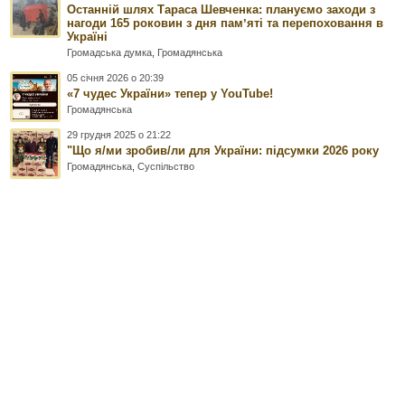
Останній шлях Тараса Шевченка: плануємо заходи з
нагоди 165 роковин з дня памʼяті та перепоховання в
Україні
Громадська думка
,
Громадянська
05 січня 2026 о 20:39
«7 чудес України» тепер у YouTube!
Громадянська
29 грудня 2025 о 21:22
"Що я/ми зробив/ли для України: підсумки 2026 року
Громадянська
,
Суспільство