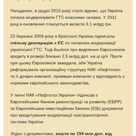
Нагадаємо, в грудні 2010 року стало відомо, що Україна
почала модернізувати ГТС власними силами. У 2011
році в оновлення планується вкласти 3,1 млрд грн.
23 березня 2009 року в Брюсселі Україна підписала
спільну декларацію з ЄС
по питаннях модернізації
української ГТС. Тоді йшлося про виділення Євросоюзом
кредиту в розмірі близько 2,5 млрд дол. на ці цілі. Проте
при цьому Єврокомісія зажадала, аби Україна
реформувала організаційну структуру НАК «Нафтогаз»
та її дочірні компанії, привівши компанію у відповідність з
нормами європейського законодавства.
У липні НАК «Нафтогаз України» підписав з
Європейським банком реконструкції та розвитку (ЄБРР)
та Європейським інвестиційним банком (ЄІБ) документи
про кредитування модернізації газотранспортної
системи України.
Згідно з документами,
кошти по 154 млн дол. від