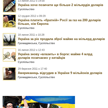
13 липня 2012 о 14:00
Україна хоче позичити ще більше 2 мільярдів доларів
Суспільство
12 грудня 2012 о 09:29
Україна платить «братній» Росії за газ на 200 доларів
більше, ніж Європа
Суспільство
18 липня 2011 о 10:28
Україна за рік продала зброї майже на мільярд доларів
Громадянська
,
Суспільство
16 липня 2012 о 12:43
Україна знову «влазить» в борги: майже 4 млрд
доларів позичаємо у китайців
Суспільство
29 березня 2011 о 17:40
Американець відсудив в України 9 мільйонів доларів
Громадянська
,
Суспільство