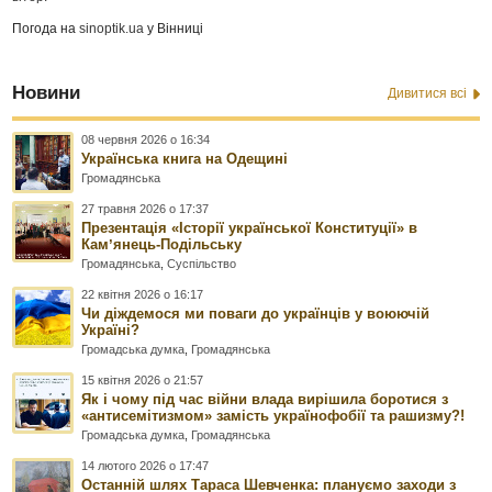
Погода на
sinoptik.ua
у Вінниці
Новини
Дивитися всі
08 червня 2026 о 16:34
Українська книга на Одещині
Громадянська
27 травня 2026 о 17:37
Презентація «Історії української Конституції» в
Камʼянець-Подільську
Громадянська
,
Суспільство
22 квітня 2026 о 16:17
Чи діждемося ми поваги до українців у воюючій
Україні?
Громадська думка
,
Громадянська
15 квітня 2026 о 21:57
Як і чому під час війни влада вирішила боротися з
«антисемітизмом» замість українофобії та рашизму?!
Громадська думка
,
Громадянська
14 лютого 2026 о 17:47
Останній шлях Тараса Шевченка: плануємо заходи з