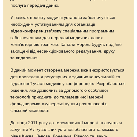
послуга передачі даних.
У рамках проекту медичні установи забезпечуються
необхідним устаткуванням для організації
відеоконференцзв’язку
спеціальним програмним
забезпеченням для передачі медичних даних
комп’ютерною технікою. Канали мережі будуть надійно
захищені від несанкціонованого редагування, друку
та видалення.
В даний момент створена мережа вже використовується
для проведення регулярних медичних консультацій та
віддаленої участі медиків у конференціях. Розробляється
рішення, яке дозволить за допомогою особливої
технології приєднати до телемедичної мережі
фельдшерсько-акушерські пункти розташовані в
сільській місцевості.
До кінця 2011 року до телемедичної мережі планується
залучити 9 лікувальних установ обласного та міського
рівня Києва, Львова, Донецька, Рівного та Івано-