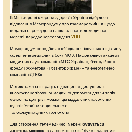
В Міністерстві охорони здоров’я України відбулося
підписання Меморандуму про взаєморозуміння щодо
подальшої розбудови національної телемедичної
мережі, передає кореспондент
УНН.
Меморандум передбачає об’єднання існуючих ініціатив у
сфері телемедицини з боку МОЗ, Національної академії
медичних наук, компанії «МТС Україна», благодійного
фонду Р.Ахметова «Розвиток України» та енергетичної
компанії «ДТЕК».
Метою такої співпраці є підвищення доступності
високоспецалізованої медичної допомоги для жителів
обласних центрів і мешканців віддалених населених
пунктів України за допомогою
телекомунікаційних технологій.
Для створення телемедичної мережі
будується
дротова мережа
, за допомогою якої буде надаватися