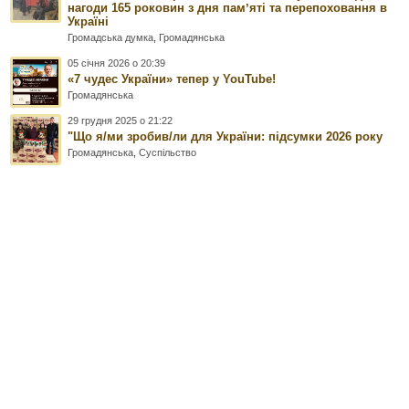
нагоди 165 роковин з дня памʼяті та перепоховання в
Україні
Громадська думка
,
Громадянська
05 січня 2026 о 20:39
«7 чудес України» тепер у YouTube!
Громадянська
29 грудня 2025 о 21:22
"Що я/ми зробив/ли для України: підсумки 2026 року
Громадянська
,
Суспільство