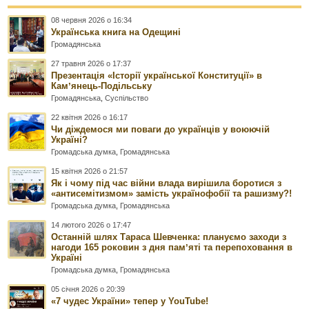
08 червня 2026 о 16:34
Українська книга на Одещині
Громадянська
27 травня 2026 о 17:37
Презентація «Історії української Конституції» в
Камʼянець-Подільську
Громадянська
,
Суспільство
22 квітня 2026 о 16:17
Чи діждемося ми поваги до українців у воюючій
Україні?
Громадська думка
,
Громадянська
15 квітня 2026 о 21:57
Як і чому під час війни влада вирішила боротися з
«антисемітизмом» замість українофобії та рашизму?!
Громадська думка
,
Громадянська
14 лютого 2026 о 17:47
Останній шлях Тараса Шевченка: плануємо заходи з
нагоди 165 роковин з дня памʼяті та перепоховання в
Україні
Громадська думка
,
Громадянська
05 січня 2026 о 20:39
«7 чудес України» тепер у YouTube!