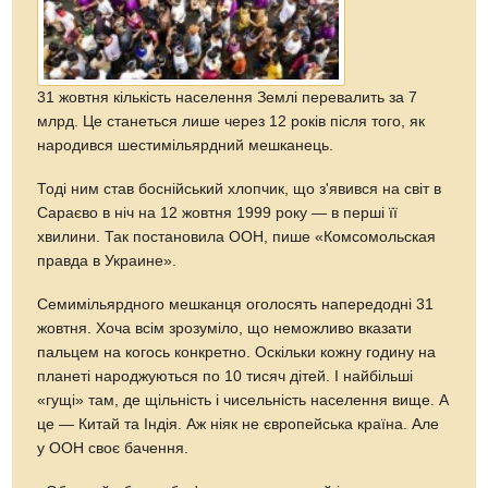
31 жовтня кількість населення Землі перевалить за 7
млрд. Це станеться лише через 12 років після того, як
народився шестимільярдний мешканець.
Тоді ним став боснійський хлопчик, що з'явився на світ в
Сараєво в ніч на 12 жовтня 1999 року — в перші її
хвилини. Так постановила ООН, пише «Комсомольская
правда в Украине».
Семимільярдного мешканця оголосять напередодні 31
жовтня. Хоча всім зрозуміло, що неможливо вказати
пальцем на когось конкретно. Оскільки кожну годину на
планеті народжуються по 10 тисяч дітей. І найбільші
«гущі» там, де щільність і чисельність населення вище. А
це — Китай та Індія. Аж ніяк не європейська країна. Але
у ООН своє бачення.