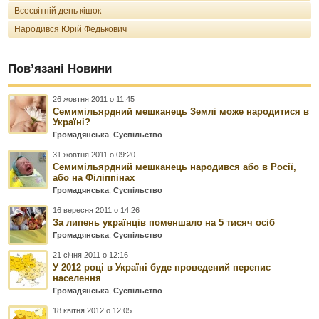
Всесвітній день кішок
Народився Юрій Федькович
Пов’язані Новини
26 жовтня 2011 о 11:45
Семимільярдний мешканець Землі може народитися в
Україні?
Громадянська
,
Суспільство
31 жовтня 2011 о 09:20
Семимільярдний мешканець народився або в Росії,
або на Філіппінах
Громадянська
,
Суспільство
16 вересня 2011 о 14:26
За липень українців поменшало на 5 тисяч осіб
Громадянська
,
Суспільство
21 січня 2011 о 12:16
У 2012 році в Україні буде проведений перепис
населення
Громадянська
,
Суспільство
18 квітня 2012 о 12:05