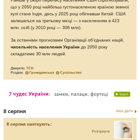
Раніше у Бюро перепису населення США спрогнозували,
що у 2050 році найбільш густонаселеною країною земної
кулі стане Індія, десь у 2025 році обігнавши Китай. США
залишаться на третьому місці — з населенням в 423
млн. осіб (у 2010 році — 308 млн).
За останніми прогнозами Організації об’єднаних націй,
чисельність населення України
до 2050 року
складатиме 30 млн людей.
Джерело:
ТСН
Розділи:
Громадянська
Суспільство
8 серпня
Інші дати
8 серпня святкують:
Розгорнути