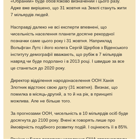
«Обраний» буде обов'язково визначений і цього разу.
Адже вже вирішено, що 31 жовтня на Землі стануть жити
7 мільярдів людей.
Насправді далеко не всі експерти впевнені, що
чисельність населення планети досягне рекордної
позначки саме цього року і 31 жовтня. Наприклад
Вольфган Лутс і його колега Сергій Щербов з Віденського
інституту демографії вважають, що рубіж в 7 мільярдів
навряд чи буде подолано і в 2013 році. І швидше за все
це станеться до 2020 року.
Директор відділення народонаселення ООН Ханія
Злотник відстоює свою дату (31 жовтня). Визнає, що
помилка в місяць-другий, а то й на рік, в принципі
можлива. Але не більше того.
За прогнозами ООН, чисельність в 10 мільярдів осіб буде
досягнута до 2100 року. Вчені ж говорять лише про
ймовірність подібного розвитку подій. І оцінюють її в 85%.