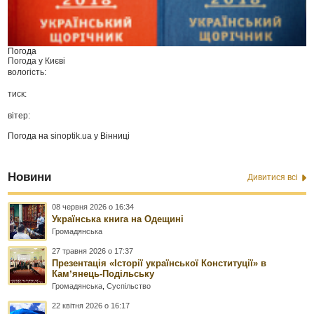
Погода
Погода у
Києві
вологість:
тиск:
вітер:
Погода на
sinoptik.ua
у Вінниці
Новини
Дивитися всі
08 червня 2026 о 16:34
Українська книга на Одещині
Громадянська
27 травня 2026 о 17:37
Презентація «Історії української Конституції» в
Камʼянець-Подільську
Громадянська
,
Суспільство
22 квітня 2026 о 16:17