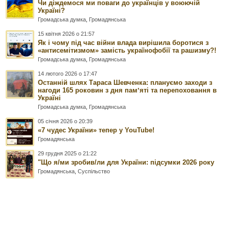
Чи діждемося ми поваги до українців у воюючій
Україні?
Громадська думка
,
Громадянська
15 квітня 2026 о 21:57
Як і чому під час війни влада вирішила боротися з
«антисемітизмом» замість українофобії та рашизму?!
Громадська думка
,
Громадянська
14 лютого 2026 о 17:47
Останній шлях Тараса Шевченка: плануємо заходи з
нагоди 165 роковин з дня памʼяті та перепоховання в
Україні
Громадська думка
,
Громадянська
05 січня 2026 о 20:39
«7 чудес України» тепер у YouTube!
Громадянська
29 грудня 2025 о 21:22
"Що я/ми зробив/ли для України: підсумки 2026 року
Громадянська
,
Суспільство