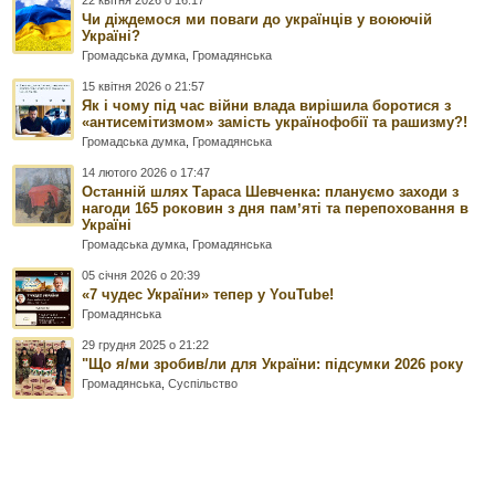
22 квітня 2026 о 16:17
Чи діждемося ми поваги до українців у воюючій
Україні?
Громадська думка
,
Громадянська
15 квітня 2026 о 21:57
Як і чому під час війни влада вирішила боротися з
«антисемітизмом» замість українофобії та рашизму?!
Громадська думка
,
Громадянська
14 лютого 2026 о 17:47
Останній шлях Тараса Шевченка: плануємо заходи з
нагоди 165 роковин з дня памʼяті та перепоховання в
Україні
Громадська думка
,
Громадянська
05 січня 2026 о 20:39
«7 чудес України» тепер у YouTube!
Громадянська
29 грудня 2025 о 21:22
"Що я/ми зробив/ли для України: підсумки 2026 року
Громадянська
,
Суспільство