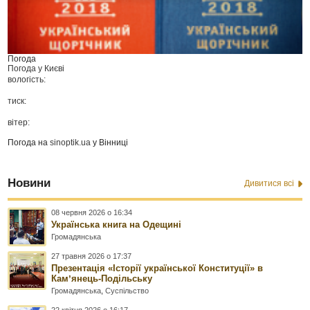
Погода
Погода у
Києві
вологість:
тиск:
вітер:
Погода на
sinoptik.ua
у Вінниці
Новини
Дивитися всі
08 червня 2026 о 16:34
Українська книга на Одещині
Громадянська
27 травня 2026 о 17:37
Презентація «Історії української Конституції» в
Камʼянець-Подільську
Громадянська
,
Суспільство