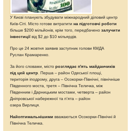
У Києві планують збудувати міжнародний діловий центр
Київ-Сіті. Місто готове витратити
на підготовчі роботи
більше $200 мільйонів, крім того, передбачено
залучити
інвестиції
від $2 до $10 мільярдів.
Про це 24 жовтня заявив заступник голови КМДА
Руслан Крамаренко.
За його словами, місто
розглядає п'ять майданчиків
під цей центр
. Перша – район Одеської площі,
територія іподрому, друга – Осокорки-Північні, північніше
Південного моста, третя – Північна Теличка, між
Південним і Дарницьким мостами, четверта – район
Дніпровської набережної та п'ята – район
озера Вирлиця.
Найоптимальнішими
вважаються Осокорки-Північні й
Північна Теличка.