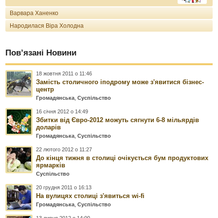
Варвара Ханенко
Народилася Віра Холодна
Пов’язані Новини
18 жовтня 2011 о 11:46
Замість столичного іподрому може з'явитися бізнес-
центр
Громадянська
,
Суспільство
16 січня 2012 о 14:49
Збитки від Євро-2012 можуть сягнути 6-8 мільярдів
доларів
Громадянська
,
Суспільство
22 лютого 2012 о 11:27
До кінця тижня в столиці очікується бум продуктових
ярмарків
Суспільство
20 грудня 2011 о 16:13
На вулицях столиці з'явиться wi-fi
Громадянська
,
Суспільство
13 липня 2012 о 14:00