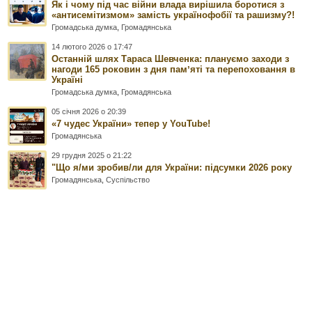
Як і чому під час війни влада вирішила боротися з
«антисемітизмом» замість українофобії та рашизму?!
Громадська думка
,
Громадянська
14 лютого 2026 о 17:47
Останній шлях Тараса Шевченка: плануємо заходи з
нагоди 165 роковин з дня памʼяті та перепоховання в
Україні
Громадська думка
,
Громадянська
05 січня 2026 о 20:39
«7 чудес України» тепер у YouTube!
Громадянська
29 грудня 2025 о 21:22
"Що я/ми зробив/ли для України: підсумки 2026 року
Громадянська
,
Суспільство