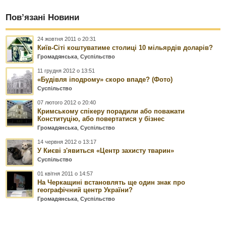
Пов’язані Новини
24 жовтня 2011 о 20:31
Київ-Сіті коштуватиме столиці 10 мільярдів доларів?
Громадянська
,
Суспільство
11 грудня 2012 о 13:51
«Будівля іподрому» скоро впаде? (Фото)
Суспільство
07 лютого 2012 о 20:40
Кримському спікеру порадили або поважати
Конституцію, або повертатися у бізнес
Громадянська
,
Суспільство
14 червня 2012 о 13:17
У Києві з'явиться «Центр захисту тварин»
Суспільство
01 квітня 2011 о 14:57
На Черкащині встановлять ще один знак про
географічний центр України?
Громадянська
,
Суспільство