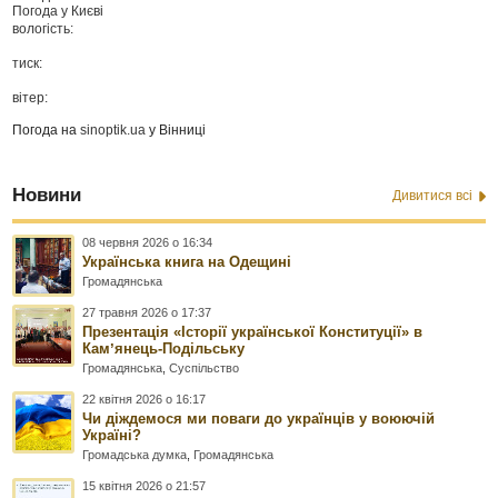
Погода у
Києві
вологість:
тиск:
вітер:
Погода на
sinoptik.ua
у Вінниці
Новини
Дивитися всі
08 червня 2026 о 16:34
Українська книга на Одещині
Громадянська
27 травня 2026 о 17:37
Презентація «Історії української Конституції» в
Камʼянець-Подільську
Громадянська
,
Суспільство
22 квітня 2026 о 16:17
Чи діждемося ми поваги до українців у воюючій
Україні?
Громадська думка
,
Громадянська
15 квітня 2026 о 21:57