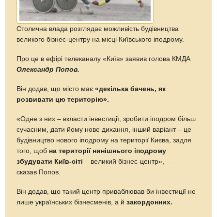
Столична влада розглядає можливість будівництва
великого бізнес-центру на місці Київського іподрому.
Про це в ефірі телеканалу «Київ» заявив голова КМДА
Олександр Попов.
Він додав, що місто має
«декілька бачень, як
розвивати цю територію».
«Одне з них – вкласти інвестиції, зробити іподром більш
сучасним, дати йому нове дихання, інший варіант – це
будівництво нового іподрому на території Києва, задля
того, щоб
на території нинішнього іподрому
збудувати Київ-сіті
– великий бізнес-центр», —
сказав Попов.
Він додав, що такий центр приваблював би інвестиції не
лише українських бізнесменів, а й
закордонних.