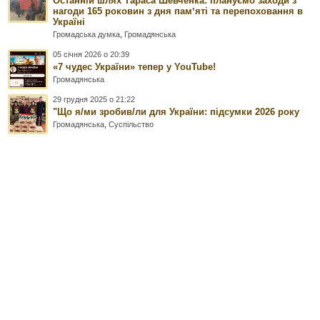
Останній шлях Тараса Шевченка: плануємо заходи з
нагоди 165 роковин з дня памʼяті та перепоховання в
Україні
Громадська думка
,
Громадянська
05 січня 2026 о 20:39
«7 чудес України» тепер у YouTube!
Громадянська
29 грудня 2025 о 21:22
"Що я/ми зробив/ли для України: підсумки 2026 року
Громадянська
,
Суспільство