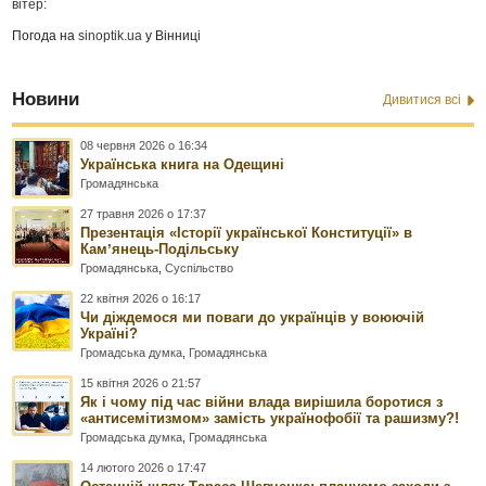
вітер:
Погода на
sinoptik.ua
у Вінниці
Новини
Дивитися всі
08 червня 2026 о 16:34
Українська книга на Одещині
Громадянська
27 травня 2026 о 17:37
Презентація «Історії української Конституції» в
Камʼянець-Подільську
Громадянська
,
Суспільство
22 квітня 2026 о 16:17
Чи діждемося ми поваги до українців у воюючій
Україні?
Громадська думка
,
Громадянська
15 квітня 2026 о 21:57
Як і чому під час війни влада вирішила боротися з
«антисемітизмом» замість українофобії та рашизму?!
Громадська думка
,
Громадянська
14 лютого 2026 о 17:47