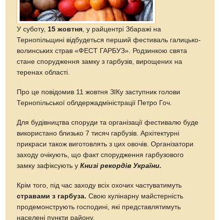
У суботу,
15 жовтня
, у райцентрі Збаражі на
Тернопільщині відбудеться перший фестиваль галицько-
волинських страв «ФЕСТ ГАРБУЗ». Родзинкою свята
стане спорудження замку з гарбузів, вирощених на
теренах області.
Про це повідомив 11 жовтня ЗІКу заступник голови
Тернопільської облдержадміністрації Петро Гоч.
Для будівництва споруди та організації фестивалю буде
використано близько 7 тисяч гарбузів. Архітектурні
прикраси також виготовлять з цих овочів. Організатори
заходу очікують, що факт спорудження гарбузового
замку зафіксують у
Книзі рекордів України.
Крім того, під час заходу всіх охочих частуватимуть
стравами з гарбуза.
Свою кулінарну майстерність
продемонструють господині, які представлятимуть
населені пункти району.