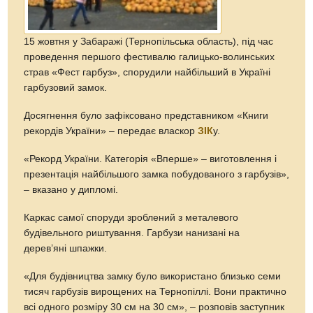
15 жовтня у Забаражі (Тернопільська область), під час
проведення першого фестивалю галицько-волинських
страв «Фест гарбуз», спорудили найбільший в Україні
гарбузовий замок.
Досягнення було зафіксовано представником «Книги
рекордів України» – передає власкор
ЗІК
у.
«Рекорд України. Категорія «Вперше» – виготовлення і
презентація найбільшого замка побудованого з гарбузів»,
– вказано у дипломі.
Каркас самої споруди зроблений з металевого
будівельного риштування. Гарбузи нанизані на
дерев’яні шпажки.
«Для будівництва замку було використано близько семи
тисяч гарбузів вирощених на Тернопіллі. Вони практично
всі одного розміру 30 см на 30 см», – розповів заступник