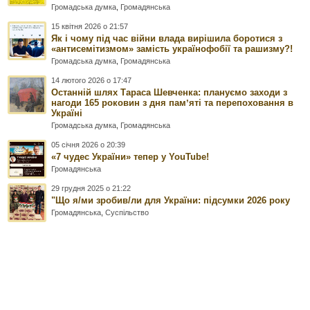
Громадська думка
,
Громадянська
15 квітня 2026 о 21:57
Як і чому під час війни влада вирішила боротися з
«антисемітизмом» замість українофобії та рашизму?!
Громадська думка
,
Громадянська
14 лютого 2026 о 17:47
Останній шлях Тараса Шевченка: плануємо заходи з
нагоди 165 роковин з дня памʼяті та перепоховання в
Україні
Громадська думка
,
Громадянська
05 січня 2026 о 20:39
«7 чудес України» тепер у YouTube!
Громадянська
29 грудня 2025 о 21:22
"Що я/ми зробив/ли для України: підсумки 2026 року
Громадянська
,
Суспільство