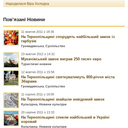
Народилася Віра Холодна
Пов’язані Новини
11 жовтня 2011 о 18:36
На Тернопільщині спорудять найбільший замок із
гарбузів
Громадянська
,
Суспільство
23 жовтня 2012 о 14:32
Мукачівський замок виграв 250 тисяч євро
Туристичні новини
12 жовтня 2011 о 15:58
На Тернопільщині святкуватимуть 800-річчя міста
Збаража
Громадянська
,
Суспільство
11 серпня 2011 о 19:09
На Тернопільщині знайшли невідомий замок
Культурна
,
Новини культури
20 серпня 2011 о 13:33
На Тернопільщині спекли найбільший в Україні
коровай
Культурна
,
Новини культури