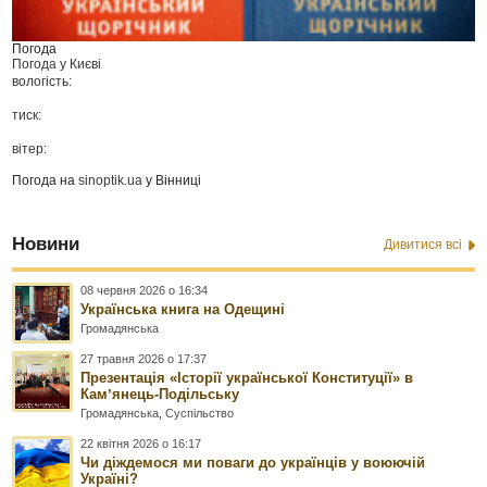
Погода
Погода у
Києві
вологість:
тиск:
вітер:
Погода на
sinoptik.ua
у Вінниці
Новини
Дивитися всі
08 червня 2026 о 16:34
Українська книга на Одещині
Громадянська
27 травня 2026 о 17:37
Презентація «Історії української Конституції» в
Камʼянець-Подільську
Громадянська
,
Суспільство
22 квітня 2026 о 16:17
Чи діждемося ми поваги до українців у воюючій
Україні?