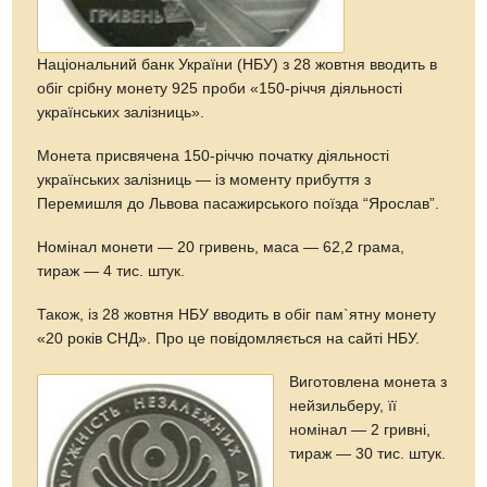
Національний банк України (НБУ) з 28 жовтня вводить в
обіг срібну монету 925 проби «150-річчя діяльності
українських залізниць».
Монета присвячена 150-річчю початку діяльності
українських залізниць — із моменту прибуття з
Перемишля до Львова пасажирського поїзда “Ярослав”.
Номінал монети — 20 гривень, маса — 62,2 грама,
тираж — 4 тис. штук.
Також, із 28 жовтня НБУ вводить в обіг пам`ятну монету
«20 років СНД». Про це повідомляється на сайті НБУ.
Виготовлена монета з
нейзильберу, її
номінал — 2 гривні,
тираж — 30 тис. штук.