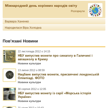
Міжнародний день корінних народів світу
Розгорнути
Варвара Ханенко
Народилася Віра Холодна
Пов’язані Новини
22 листопада 2012 о 14:15
НБУ випустив монети про синагогу в Галичині і
авіашколу в Криму
Новини культури
13 липня 2012 о 08:59
Нацбанк випустив монети, присвячені лондонській
Олімпіаді. ФОТО
Новини культури
30 серпня 2012 о 12:05
НБУ випустив монету із серії «Морська історія
України»
Новини культури
21 січня 2012 о 10:43