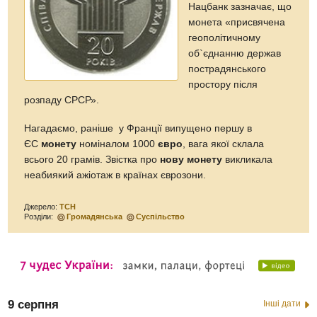
Нацбанк зазначає, що
монета «присвячена
геополітичному
об`єднанню держав
пострадянського
простору після
розпаду СРСР».
Нагадаємо, раніше у Франції випущено першу в
ЄС
монету
номіналом 1000
євро
, вага якої склала
всього 20 грамів. Звістка про
нову монету
викликала
неабиякий ажіотаж в країнах єврозони.
Джерело:
ТСН
Розділи:
Громадянська
Суспільство
9 серпня
Інші дати