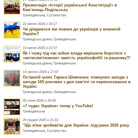
Презентація «Історії української Конституції» в
Камʼянець-Подільську
Громадянська
,
Суспільство
22 квітня 2026 о 16:17
Чи діждемося ми поваги до українців у воюючій
Україні?
Громадська думка
,
Громадянська
15 квітня 2026 о 21:57
Як і чому під час війни влада вирішила боротися з
«антисемітизмом» замість українофобії та рашизму?!
Громадська думка
,
Громадянська
14 лютого 2026 о 17:47
Останній шлях Тараса Шевченка: плануємо заходи з
нагоди 165 роковин з дня памʼяті та перепоховання в
Україні
Громадська думка
,
Громадянська
05 січня 2026 о 20:39
«7 чудес України» тепер у YouTube!
Громадянська
29 грудня 2025 о 21:22
"Що я/ми зробив/ли для України: підсумки 2026 року
Громадянська
,
Суспільство