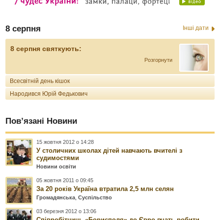
8 серпня
Інші дати
8 серпня святкують:
Розгорнути
Всесвітній день кішок
Народився Юрій Федькович
Пов’язані Новини
15 жовтня 2012 о 14:28
У столичних школах дітей навчають вчителі з
судимостями
Новини освіти
05 жовтня 2011 о 09:45
За 20 років Україна втратила 2,5 млн селян
Громадянська
,
Суспільство
03 березня 2012 о 13:06
Співробітниць «Борисполя» до Євро вчать робити