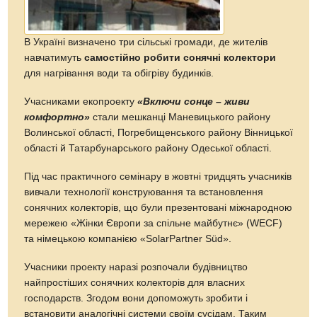
В Україні визначено три сільські громади, де жителів
навчатимуть
самостійно робити сонячні колектори
для нагрівання води та обігріву будинків.
Учасниками екопроекту
«Включи сонце – живи
комфортно»
стали мешканці Маневицького району
Волинської області, Погребищенського району Вінницької
області й Татарбунарського району Одеської області.
Під час практичного семінару в жовтні тридцять учасників
вивчали технології конструювання та встановлення
сонячних колекторів, що були презентовані міжнародною
мережею «Жінки Європи за спільне майбутнє» (WECF)
та німецькою компанією «SolarPartner Süd».
Учасники проекту наразі розпочали будівництво
найпростіших сонячних колекторів для власних
господарств. Згодом вони допоможуть зробити і
встановити аналогічні системи своїм сусідам. Таким