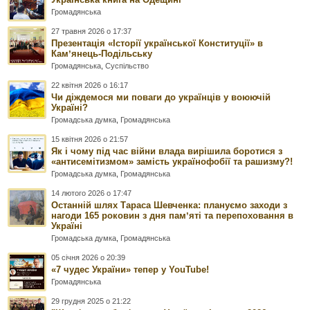
Громадянська
27 травня 2026 о 17:37
Презентація «Історії української Конституції» в
Камʼянець-Подільську
Громадянська
,
Суспільство
22 квітня 2026 о 16:17
Чи діждемося ми поваги до українців у воюючій
Україні?
Громадська думка
,
Громадянська
15 квітня 2026 о 21:57
Як і чому під час війни влада вирішила боротися з
«антисемітизмом» замість українофобії та рашизму?!
Громадська думка
,
Громадянська
14 лютого 2026 о 17:47
Останній шлях Тараса Шевченка: плануємо заходи з
нагоди 165 роковин з дня памʼяті та перепоховання в
Україні
Громадська думка
,
Громадянська
05 січня 2026 о 20:39
«7 чудес України» тепер у YouTube!
Громадянська
29 грудня 2025 о 21:22