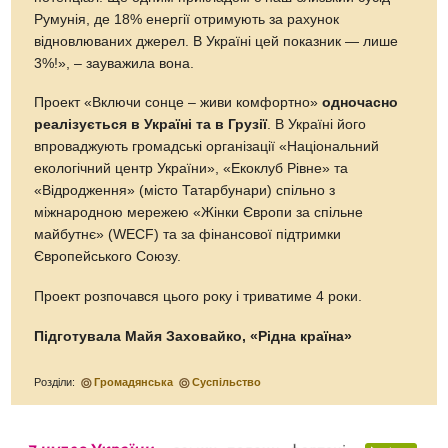
Румунія, де 18% енергії отримують за рахунок
відновлюваних джерел. В Україні цей показник — лише
3%!», – зауважила вона.
Проект «Включи сонце – живи комфортно»
одночасно
реалізується в Україні та в Грузії
. В Україні його
впроваджують громадські організації «Національний
екологічний центр України», «Екоклуб Рівне» та
«Відродження» (місто Татарбунари) спільно з
міжнародною мережею «Жінки Європи за спільне
майбутнє» (WECF) та за фінансової підтримки
Європейського Союзу.
Проект розпочався цього року і триватиме 4 роки.
Підготувала Майя Заховайко, «Рідна країна»
Розділи:
Громадянська
Суспільство