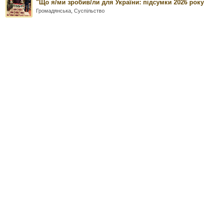
"Що я/ми зробив/ли для України: підсумки 2026 року
Громадянська
,
Суспільство