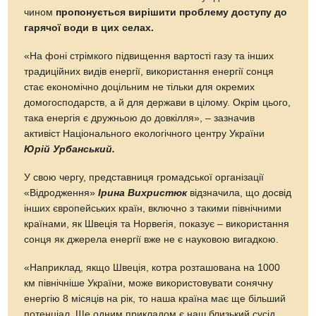
чином
пропонується вирішити проблему доступу до
гарячої води в цих селах.
«На фоні стрімкого підвищення вартості газу та інших
традиційних видів енергії, використання енергії сонця
стає економічно доцільним не тільки для окремих
домогосподарств, а й для держави в цілому. Окрім цього,
така енергія є дружньою до довкілля», – зазначив
активіст Національного екологічного центру України
Юрій Урбанський.
У свою чергу, представниця громадської організації
«Відродження»
Ірина Вихристюк
відзначила, що досвід
інших європейських країн, включно з такими північними
країнами, як Швеція та Норвегія, показує – використання
сонця як джерела енергії вже не є науковою вигадкою.
«Наприклад, якщо Швеція, котра розташована на 1000
км північніше України, може використовувати сонячну
енергію 8 місяців на рік, то наша країна має ще більший
потенціал. Ще одним прикладом є наш близький сусід