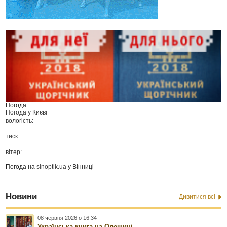
Погода
Погода у
Києві
вологість:
тиск:
вітер:
Погода на
sinoptik.ua
у Вінниці
Новини
Дивитися всі
08 червня 2026 о 16:34
Українська книга на Одещині