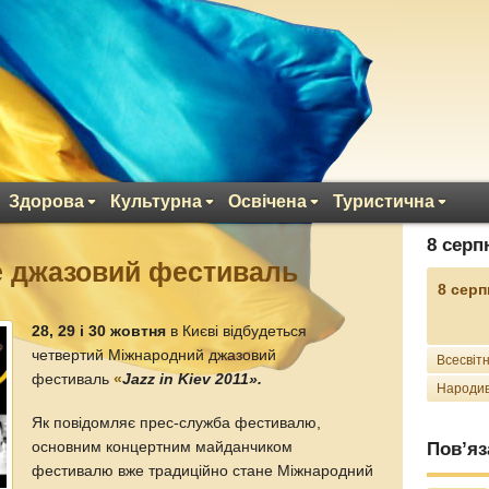
Здорова
Культурна
Освічена
Туристична
8 серп
е джазовий фестиваль
8 серп
28, 29 і 30 жовтня
в Києві відбудеться
четвертий Міжнародний джазовий
Всесвітн
фестиваль
«
Jazz in Kiev 2011»
.
Народив
Як повідомляє прес-служба фестивалю,
основним концертним майданчиком
Пов’яз
фестивалю вже традиційно стане Міжнародний