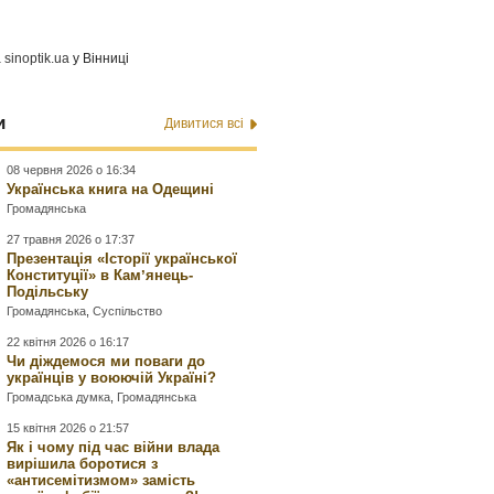
а
sinoptik.ua
у Вінниці
и
Дивитися всі
08 червня 2026 о 16:34
Українська книга на Одещині
Громадянська
27 травня 2026 о 17:37
Презентація «Історії української
Конституції» в Камʼянець-
Подільську
Громадянська
,
Суспільство
22 квітня 2026 о 16:17
Чи діждемося ми поваги до
українців у воюючій Україні?
Громадська думка
,
Громадянська
15 квітня 2026 о 21:57
Як і чому під час війни влада
вирішила боротися з
«антисемітизмом» замість