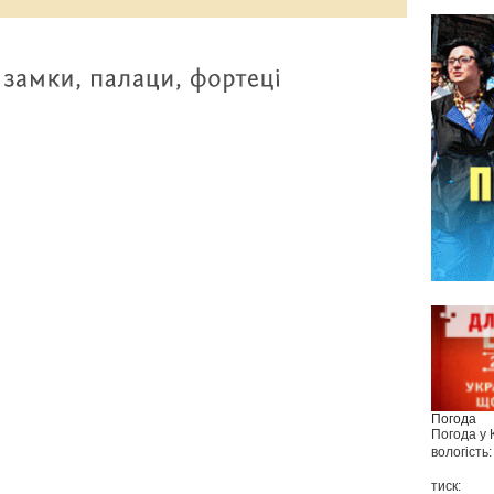
Погода
Погода у
вологість:
тиск: