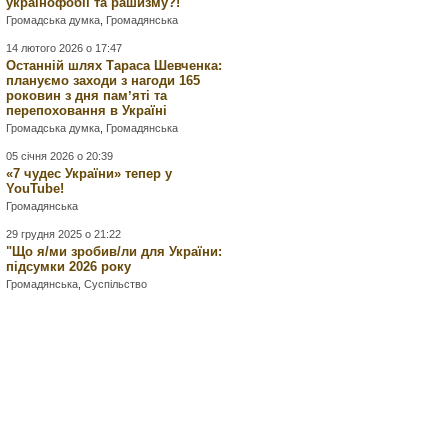
українофобії та рашизму?!
Громадська думка
,
Громадянська
14 лютого 2026 о 17:47
Останній шлях Тараса Шевченка:
плануємо заходи з нагоди 165
роковин з дня памʼяті та
перепоховання в Україні
Громадська думка
,
Громадянська
05 січня 2026 о 20:39
«7 чудес України» тепер у
YouTube!
Громадянська
29 грудня 2025 о 21:22
"Що я/ми зробив/ли для України:
підсумки 2026 року
Громадянська
,
Суспільство