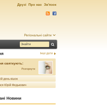
Друзі
Про нас
Зв'язок
Регіональні сайти
ня
Інші дати
ня святкують:
Розгорнути
ій день кішок
ся Юрій Федькович
ані Новини