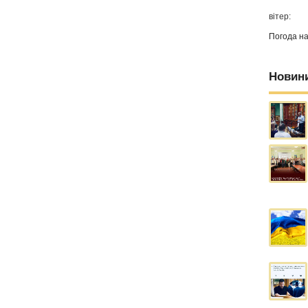
вітер:
Погода н
Новин