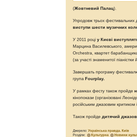
(
Жовтневий Палац
).
Упродовж трьох фестивальних дн
виступи шести музичних коле
У 2011 році
у Києві виступлят
Марцина Василевського, америк
Orchestra, квартет барабанщика
(за участі знаменитої піаністки 
Завершать програму фестива
група
Fourplay.
У рамках фесту також пройде
н
кінопокази (організовані Леоні
російським джазовим критиком 
Також пройде
дитячий джазов
Джерело:
Українська правда. Київ
Розділи:
Культурна
Новини куль