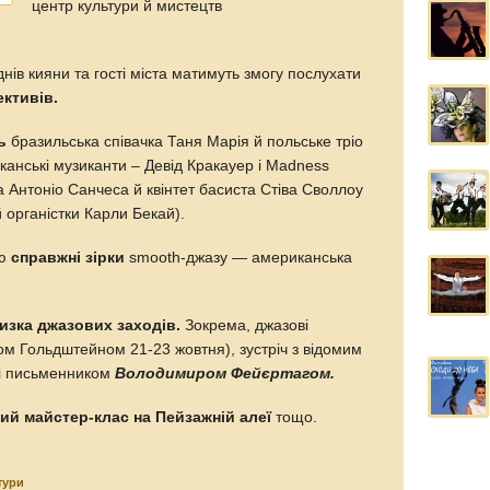
центр культури й мистецтв
ів кияни та гості міста матимуть змогу послухати
ктивів.
ь
бразильська співачка Таня Марія й польське тріо
анські музиканти – Девід Кракауер і Madness
 Антоніо Санчеса й квінтет басиста Стіва Своллоу
й органістки Карли Бекай).
лю
справжні зірки
smooth-джазу — американська
изка джазових заходів.
Зокрема, джазові
дом Гольдштейном 21-23 жовтня), зустріч з відомим
і письменником
Володимиром Фейєртагом.
ий майстер-клас на Пейзажній алеї
тощо.
тури