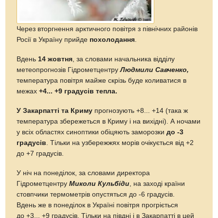
Через вторгнення арктичного повітря з північних районів
Росії в Україну прийде
похолодання
.
Вдень
14 жовтня
, за словами начальника відділу
метеопрогнозів Гідрометцентру
Людмили Савченко,
температура повітря майже скрізь буде коливатися в
межах
+4... +9 градусів тепла.
У Закарпатті та Криму
прогнозують +8... +14 (така ж
температура збережеться в Криму і на вихідні). А ночами
у всіх областях синоптики обіцяють заморозки
до -3
градусів
. Тільки на узбережжях морів очікується від +2
до +7 градусів.
У ніч на понеділок, за словами директора
Гідрометцентру
Миколи Кульбіди
, на заході країни
стовпчики термометрів опустяться до -6 градусів.
Вдень же в понеділок в Україні повітря прогріється
до +3... +9 градусів. Тільки на півдні і в Закарпатті в цей