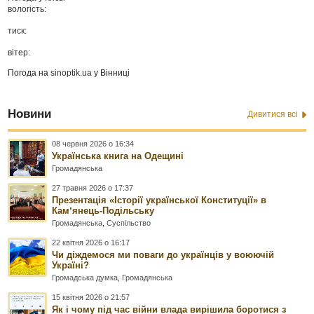
вологість:
тиск:
вітер:
Погода на
sinoptik.ua
у Вінниці
Новини
Дивитися всі
08 червня 2026 о 16:34
Українська книга на Одещині
Громадянська
27 травня 2026 о 17:37
Презентація «Історії української Конституції» в
Камʼянець-Подільську
Громадянська
,
Суспільство
22 квітня 2026 о 16:17
Чи діждемося ми поваги до українців у воюючій
Україні?
Громадська думка
,
Громадянська
15 квітня 2026 о 21:57
Як і чому під час війни влада вирішила боротися з