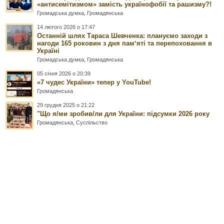
«антисемітизмом» замість українофобії та рашизму?!
Громадська думка
,
Громадянська
14 лютого 2026 о 17:47
Останній шлях Тараса Шевченка: плануємо заходи з
нагоди 165 роковин з дня памʼяті та перепоховання в
Україні
Громадська думка
,
Громадянська
05 січня 2026 о 20:39
«7 чудес України» тепер у YouTube!
Громадянська
29 грудня 2025 о 21:22
"Що я/ми зробив/ли для України: підсумки 2026 року
Громадянська
,
Суспільство