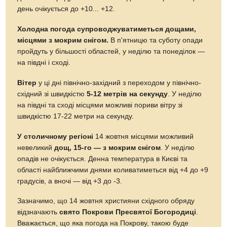
день очікується до +10... +12.
Холодна погода супроводжуватиметься дощами,
місцями з мокрим снігом.
В п'ятницю та суботу опади
пройдуть у більшості областей, у неділю та понеділок —
на півдні і сході.
Вітер
у ці дні північно-західний з переходом у північно-
східний зі швидкістю
5-12 метрів на секунду
. У неділю
на півдні та сході місцями можливі пориви вітру зі
швидкістю 17-22 метри на секунду.
У столичному регіоні
14 жовтня місцями можливий
невеликий
дощ, 15-го — з мокрим снігом
. У неділю
опадів не очікується. Денна температура в Києві та
області найближчими днями коливатиметься від +4 до +9
градусів, а вночі — від +3 до -3.
Зазначимо, що 14 жовтня християни східного обряду
відзначають
свято Покрови Пресвятої Богородиці
.
Вважається, що яка погода на Покрову, такою буде