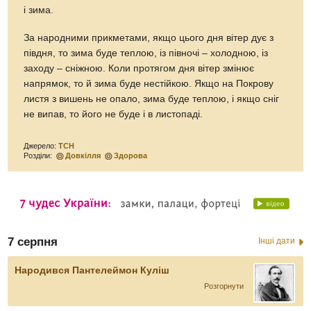
і зима.
За народними прикметами, якщо цього дня вітер дує з
півдня, то зима буде теплою, із півночі – холодною, із
заходу – сніжною. Коли протягом дня вітер змінює
напрямок, то й зима буде нестійкою. Якщо на Покрову
листя з вишень не опало, зима буде теплою, і якщо сніг
не випав, то його не буде і в листопаді.
Джерело:
ТСН
Розділи:
Довкілля
Здорова
7 серпня
Інші дати
Народився Пантелеймон Куліш
Розгорнути