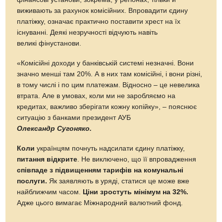
виживають за рахунок комісійних. Впровадити єдину
платіжку, означає практично поставити хрест на їх
існуванні. Деякі незручності відчують навіть
великі фінустанови.
«Комісійні доходи у банківській системі незначні. Вони
значно менші там 20%. А в них там комісійні, і вони різні,
в тому числі і по цим платежам. Відносно – це невелика
втрата. Але в умовах, коли ми не заробляємо на
кредитах, важливо зберігати кожну копійку», – пояснює
ситуацію з банками президент АУБ
Олександр Сугоняко.
Коли
українцям почнуть надсилати єдину платіжку,
питання відкрите
. Не виключено, що її впровадження
співпаде з підвищенням тарифів на комунальні
послуги.
Як заявляють в уряді, статися це може вже
найближчим часом.
Ціни зростуть мінімум на 32%.
Адже цього вимагає Міжнародний валютний фонд.