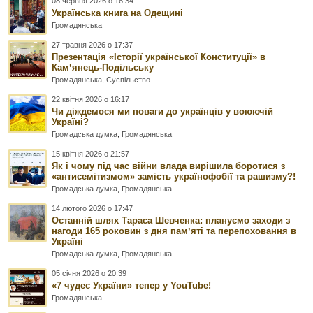
08 червня 2026 о 16:34
Українська книга на Одещині
Громадянська
27 травня 2026 о 17:37
Презентація «Історії української Конституції» в
Камʼянець-Подільську
Громадянська
,
Суспільство
22 квітня 2026 о 16:17
Чи діждемося ми поваги до українців у воюючій
Україні?
Громадська думка
,
Громадянська
15 квітня 2026 о 21:57
Як і чому під час війни влада вирішила боротися з
«антисемітизмом» замість українофобії та рашизму?!
Громадська думка
,
Громадянська
14 лютого 2026 о 17:47
Останній шлях Тараса Шевченка: плануємо заходи з
нагоди 165 роковин з дня памʼяті та перепоховання в
Україні
Громадська думка
,
Громадянська
05 січня 2026 о 20:39
«7 чудес України» тепер у YouTube!
Громадянська