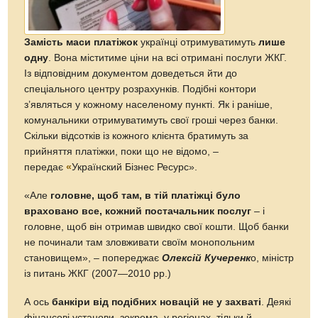
Замість маси платіжок
українці отримуватимуть
лише
одну
. Вона міститиме ціни на всі отримані послуги ЖКГ.
Із відповідним документом доведеться йти до
спеціального центру розрахунків. Подібні контори
з’являться у кожному населеному пункті. Як і раніше,
комунальники отримуватимуть свої гроші через банки.
Скільки відсотків із кожного клієнта братимуть за
прийняття платіжки, поки що не відомо, –
передає
«
Українский Бізнес Ресурс».
«Але
головне, щоб там, в тій платіжці було
враховано все, кожний постачальник послуг
– і
головне, щоб він отримав швидко свої кошти. Щоб банки
не починали там зловживати своїм монопольним
становищем», – попереджає
Олексій Кучеренк
о, міністр
із питань ЖКГ (2007—2010 рр.)
А ось
банкіри від подібних новацій не у захваті
. Деякі
фінансові установи, зокрема, у регіонах, тільки й