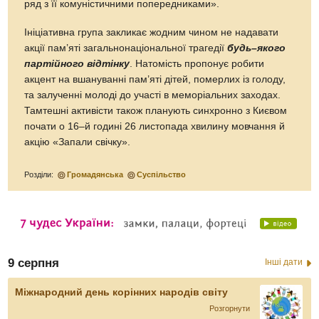
ряд з її комуністичними поперед­никами».
Ініціативна група закликає жодним чином не надавати
акції пам’яті загальнонаціональної трагедії
будь–якого
партійного відтінку
. Натомість пропонує робити
акцент на вшануванні пам’яті дітей, померлих iз голоду,
та залученні молоді до участі в меморіальних заходах.
Тамтешні активісти також планують синхронно з Києвом
почати о 16–й годині 26 листопада хвилину мовчання й
акцію «Запали свічку».
Розділи:
Громадянська
Суспільство
9 серпня
Інші дати
Міжнародний день корінних народів світу
Розгорнути