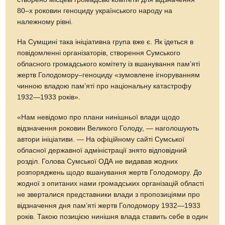
80–х роковин геноциду українського народу на
належному рівні.
На Сумщині така ініціативна група вже є. Як ідеться в
повідомленні організаторів, створення Сумського
обласного громадського комітету із вшанування пам’яті
жертв Голодомору–геноциду «зумовлене ігноруванням
чинною владою пам’яті про національну катастрофу
1932—1933 років».
«Нам невідомо про плани нинішньої влади щодо
відзначення роковин Великого Голоду, — наголошують
автори ініціативи. — На офіційному сайті Сумської
обласної державної адміністрації знято відповідний
розділ. Голова Сумської ОДА не видавав жодних
розпоряджень щодо вшанування жертв Голодомору. До
жодної з опитаних нами громадських організацій області
не зверталися представники влади з пропозиціями про
відзначення дня пам’яті жертв Голодомору 1932—1933
років. Такою позицією нинішня влада ставить себе в один