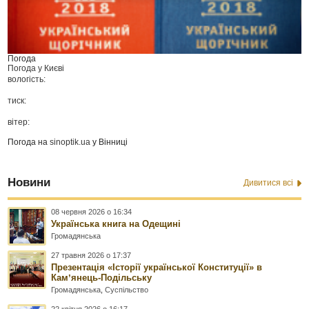
Погода
Погода у
Києві
вологість:
тиск:
вітер:
Погода на
sinoptik.ua
у Вінниці
Новини
Дивитися всі
08 червня 2026 о 16:34
Українська книга на Одещині
Громадянська
27 травня 2026 о 17:37
Презентація «Історії української Конституції» в
Камʼянець-Подільську
Громадянська
,
Суспільство