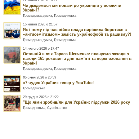
22 квітня 2026 о 16:17
Чи діждемося ми поваги до українців у воюючій
Україні?
Громадська думка
,
Громадянська
15 квітня 2026 о 21:57
Як і чому під час війни влада вирішила боротися з
«антисемітизмом» замість українофобії та рашизму?!
Громадська думка
,
Громадянська
14 лютого 2026 о 17:47
Останній шлях Тараса Шевченка: плануємо заходи з
нагоди 165 роковин з дня памʼяті та перепоховання в
Україні
Громадська думка
,
Громадянська
05 січня 2026 о 20:39
«7 чудес України» тепер у YouTube!
Громадянська
29 грудня 2025 о 21:22
"Що я/ми зробив/ли для України: підсумки 2026 року
Громадянська
,
Суспільство