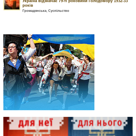
Україна відзначає 79-ті роковини Голодомору 1932-33
років
Громадянська
,
Суспільство