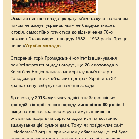
Оскільки нинішня влада цю дату, м’яко кажучи, належним
чином не шанує, українці, яким не байдужа власна
історія, самостійно готуються до відзначення 78–х
роковин Голодомору–геноциду 1932—1933 років. Про це
пише «
Україна молода
».
Створений торік Громадський комітет із вшанування
пам’яті жертв геноциду нагадує, що
26 листопада
в
Києві біля Національного меморіалу пам’яті жертв
Голодоморів, в усіх обласних центрах України та 32
країнах світу відбудуться пам’ятні заходи.
До слова,
у 2013–му
з часу однієї з найстрашніших
трагедій в історії нашого народу
мине рівно 80 років
. І
якщо на той час країною керуватимуть її нинішні
очільники, навряд чи варто сподіватися на достойне
вшанування цієї сумної дати. Тому, як повідомляє сайт
Holodomor33.org.ua, при кожному обласному центрі буде
створено місцеві громадські комітети для відзначення