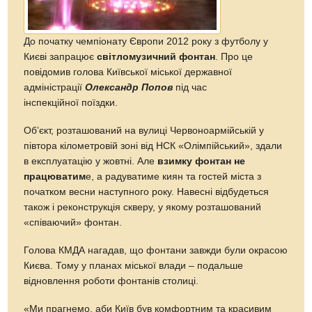
До початку чемпіонату Європи 2012 року з футболу у
Києві запрацює
світломузичний фонтан
. Про це
повідомив голова Київської міської державної
адміністрації
Олександр Попов
під час
інспекційної поїздки.
Об’єкт, розташований на вулиці Червоноармійській у
півтора кілометровій зоні від НСК «Олімпійський», здали
в експлуатацію у жовтні. Але
взимку фонтан не
працюватим
е, а радуватиме киян та гостей міста з
початком весни наступного року. Навесні відбудеться
також і реконструкція скверу, у якому розташований
«співаючий» фонтан.
Голова КМДА нагадав, що фонтани завжди були окрасою
Києва. Тому у планах міської влади – подальше
відновлення роботи фонтанів столиці.
«Ми прагнемо, аби Київ був комфортним та красивим