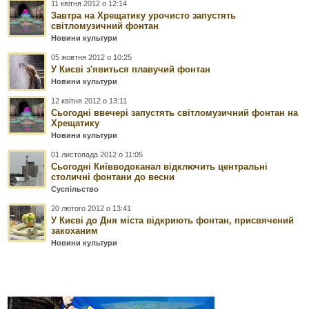
11 квітня 2012 о 12:14
Завтра на Хрещатику урочисто запустять
світломузичний фонтан
Новини культури
05 жовтня 2012 о 10:25
У Києві з'явиться плавучий фонтан
Новини культури
12 квітня 2012 о 13:11
Сьогодні ввечері запустять світломузичний фонтан на
Хрещатику
Новини культури
01 листопада 2012 о 11:05
Сьогодні Київводоканал відключить центральні
столичні фонтани до весни
Суспільство
20 лютого 2012 о 13:41
У Києві до Дня міста відкриють фонтан, присвячений
закоханим
Новини культури