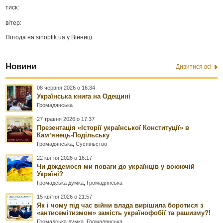
тиск:
вітер:
Погода на
sinoptik.ua
у Вінниці
Новини
Дивитися всі
08 червня 2026 о 16:34
Українська книга на Одещині
Громадянська
27 травня 2026 о 17:37
Презентація «Історії української Конституції» в
Камʼянець-Подільську
Громадянська
,
Суспільство
22 квітня 2026 о 16:17
Чи діждемося ми поваги до українців у воюючій
Україні?
Громадська думка
,
Громадянська
15 квітня 2026 о 21:57
Як і чому під час війни влада вирішила боротися з
«антисемітизмом» замість українофобії та рашизму?!
Громадська думка
,
Громадянська