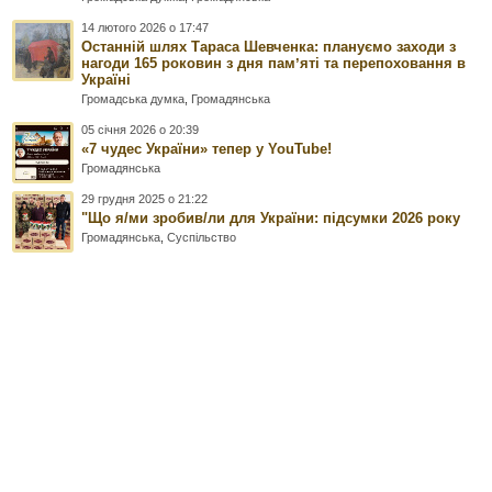
14 лютого 2026 о 17:47
Останній шлях Тараса Шевченка: плануємо заходи з
нагоди 165 роковин з дня памʼяті та перепоховання в
Україні
Громадська думка
,
Громадянська
05 січня 2026 о 20:39
«7 чудес України» тепер у YouTube!
Громадянська
29 грудня 2025 о 21:22
"Що я/ми зробив/ли для України: підсумки 2026 року
Громадянська
,
Суспільство