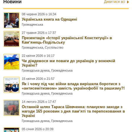
Новини
Дивитися всі
08 червня 2026 о 16:34
Українська книга на Одещині
Громадянська
27 травня 2026 о 17:37
Презентація «Історії української Конституції» в
Камʼянець-Подільську
Громадянська
,
Суспільство
22 квітня 2026 о 16:17
Чи діждемося ми поваги до українців у воюючій
Україні?
Громадська думка
,
Громадянська
15 квітня 2026 о 21:57
Як і чому під час війни влада вирішила боротися з
«антисемітизмом» замість українофобії та рашизму?!
Громадська думка
,
Громадянська
14 лютого 2026 о 17:47
Останній шлях Тараса Шевченка: плануємо заходи з
нагоди 165 роковин з дня памʼяті та перепоховання в
Україні
Громадська думка
,
Громадянська
05 січня 2026 о 20:39