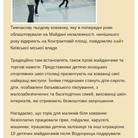
Тимчасову льодову ковзанку, яку в попередні роки
облаштовували на Майдані незалежності, нинішнього
року відкриють на Контрактовій площі, повідомляє
сайт
Київської міської влади.
Традиційно там встановлять також ігрові майданчики та
торгові намети. Представники дитячо-юнацьких
спортивних шкіл столиці презентують на ковзанці свої
найкращі виступи. Їхніми глядачами стануть діти-сироти,
діти, позбавлені батьківського піклування, з
малозабезпечених та багатодітних сімей, вихованці шкіл-
інтернатів, які отримають безкоштовні запрошення.
Нагадаємо, що торік для малюків біля ковзанки
безоплатно працювали гірки, гойдалки, каруселі,
машинки, іграшкова дитяча залізниця та інші атракціони.
10 дитячих майданчиків після Водохреща подарували