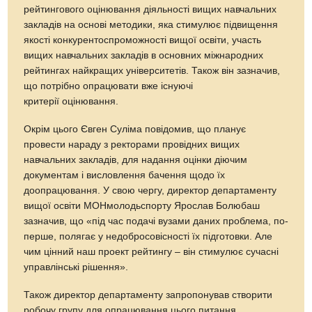
рейтингового оцінювання діяльності вищих навчальних
закладів на основі методики, яка стимулює підвищення
якості конкурентоспроможності вищої освіти, участь
вищих навчальних закладів в основних міжнародних
рейтингах найкращих університетів. Також він зазначив,
що потрібно опрацювати вже існуючі
критерії оцінювання.
Окрім цього Євген Суліма повідомив, що планує
провести нараду з ректорами провідних вищих
навчальних закладів, для надання оцінки діючим
документам і висловлення бачення щодо їх
доопрацювання. У свою чергу, директор департаменту
вищої освіти МОНмолодьспорту Ярослав Болюбаш
зазначив, що «під час подачі вузами даних проблема, по-
перше, полягає у недобросовісності їх підготовки. Але
чим цінний наш проект рейтингу – він стимулює сучасні
управлінські рішення».
Також директор департаменту запропонував створити
робочу групу для опрацювання цього питання,