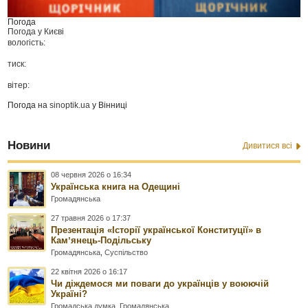
Погода
Погода у
Києві
вологість:
тиск:
вітер:
Погода на
sinoptik.ua
у Вінниці
Новини
Дивитися всі
08 червня 2026 о 16:34
Українська книга на Одещині
Громадянська
27 травня 2026 о 17:37
Презентація «Історії української Конституції» в
Камʼянець-Подільську
Громадянська
,
Суспільство
22 квітня 2026 о 16:17
Чи діждемося ми поваги до українців у воюючій
Україні?
Громадська думка
,
Громадянська