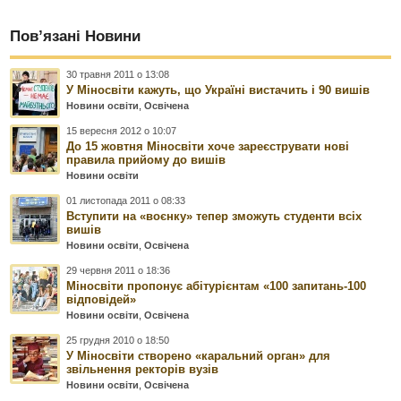
Пов’язані Новини
30 травня 2011 о 13:08
У Міносвіти кажуть, що Україні вистачить і 90 вишів
Новини освіти
,
Освічена
15 вересня 2012 о 10:07
До 15 жовтня Міносвіти хоче зареєструвати нові
правила прийому до вишів
Новини освіти
01 листопада 2011 о 08:33
Вступити на «воєнку» тепер зможуть студенти всіх
вишів
Новини освіти
,
Освічена
29 червня 2011 о 18:36
Міносвіти пропонує абітурієнтам «100 запитань-100
відповідей»
Новини освіти
,
Освічена
25 грудня 2010 о 18:50
У Міносвіти створено «каральний орган» для
звільнення ректорів вузів
Новини освіти
,
Освічена