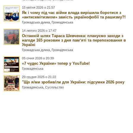
15 квітня 2026 о 21:57
Як і чому під час війни влада вирішила боротися з
«антисемітизмом» замість українофобії та рашизму?!
Громадська думка
,
Громадянська
14 лютого 2026 о 17:47
Останній шлях Тараса Шевченка: плануємо заходи з
нагоди 165 роковин з дня памʼяті та перепоховання в
Україні
Громадська думка
,
Громадянська
05 січня 2026 о 20:39
«7 чудес України» тепер у YouTube!
Громадянська
29 грудня 2025 о 21:22
"Що я/ми зробив/ли для України: підсумки 2026 року
Громадянська
,
Суспільство