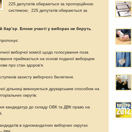
225 депутатів обираються за пропорційною
системою; 225 депутатів обираються за
й бар’єр
.
Блоки участі у виборах не беруть
.
 пропонує:
чної виборчої комісії щодо голосування поза
вання приймається на основі поданої виборцем
нови про стан здоров'я.
 ступенів захисту виборчого бюлетеня.
ої дільниці виконуються друкарським способом на
торіальних округів.
ня кандидатур до складу ОВК та ДВК право на
й.
кандидатів в одномандатних виборчих округах
у ДВК.