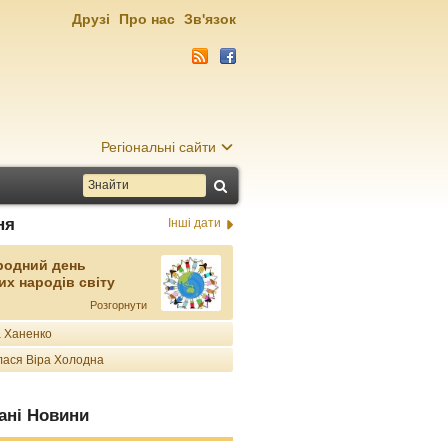
Друзі
Про нас
Зв'язок
Регіональні сайти
ня
Інші дати
родний день
их народів світу
Розгорнути
 Ханенко
ася Віра Холодна
ані Новини