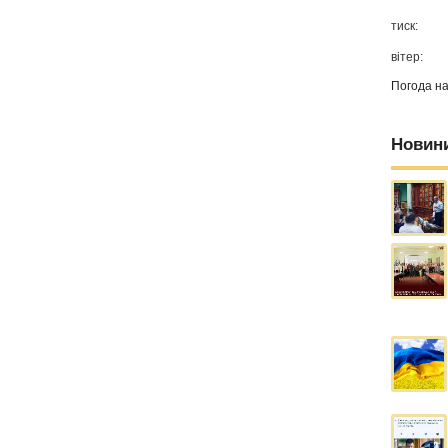
тиск:
вітер:
Погода н
Новин