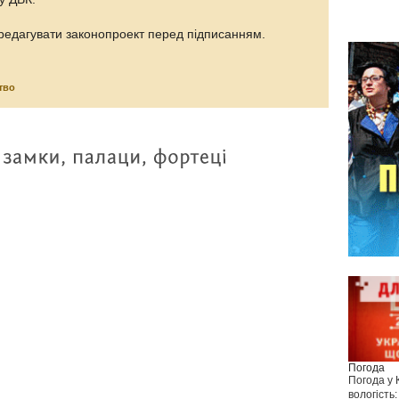
дредагувати законопроект перед підписанням.
тво
Погода
Погода у
вологість: