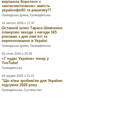
вирішила боротися з
«антисемітизмом» замість
українофобії та рашизму?!
Громадська думка
,
Громадянська
14 лютого 2026 о 17:47
Останній шлях Тараса Шевченка:
плануємо заходи з нагоди 165
роковин з дня памʼяті та
перепоховання в Україні
Громадська думка
,
Громадянська
05 січня 2026 о 20:39
«7 чудес України» тепер у
YouTube!
Громадянська
29 грудня 2025 о 21:22
"Що я/ми зробив/ли для України:
підсумки 2026 року
Громадянська
,
Суспільство