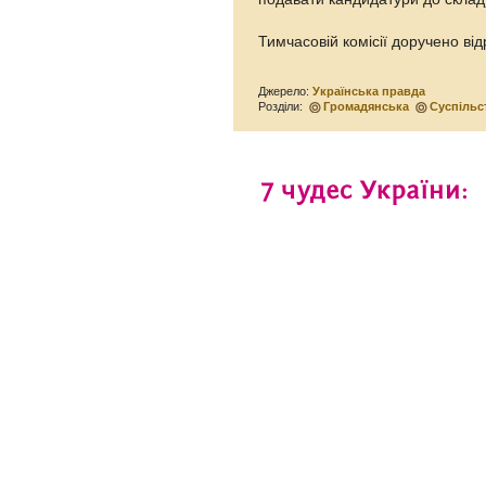
Тимчасовій комісії доручено ві
Джерело:
Українська правда
Розділи:
Громадянська
Суспільс