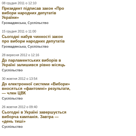
08 грудня 2011 о 12:10
Президент підписав закон «Про
вибори народних депутатів
України»
Громадянська
,
Суспільство
15 грудня 2011 о 11:00
Сьогодні набув чинності закон
про вибори народних депутатів
Громадянська
,
Суспільство
28 вересня 2012 о 12:16
До парламентських виборів в
Україні залишився рівно місяць
Суспільство
30 жовтня 2012 о 13:54
До електронної системи «Вибори»
вносяться «фантомні» результати,
— член ЦВК
Суспільство
26 жовтня 2012 о 09:40
Сьогодні в Україні завершується
виборча кампанія. Завтра —
«день тиші»
Суспільство