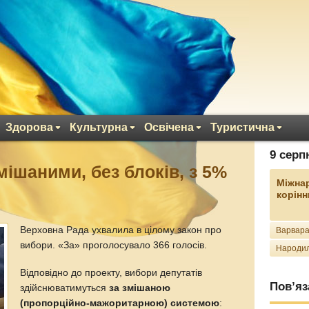
Здорова
Культурна
Освічена
Туристична
9 серп
мішаними, без блоків, з 5%
Міжна
корінн
Верховна Рада ухвалила в цілому закон про
Варвара
вибори. «За» проголосувало 366 голосів.
Народил
Відповідно до проекту, вибори депутатів
Пов’яз
здійснюватимуться
за змішаною
(пропорційно-мажоритарною) системою
: