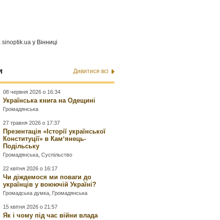
а
sinoptik.ua
у Вінниці
и
Дивитися всі
08 червня 2026 о 16:34
Українська книга на Одещині
Громадянська
27 травня 2026 о 17:37
Презентація «Історії української
Конституції» в Камʼянець-
Подільську
Громадянська
,
Суспільство
22 квітня 2026 о 16:17
Чи діждемося ми поваги до
українців у воюючій Україні?
Громадська думка
,
Громадянська
15 квітня 2026 о 21:57
Як і чому під час війни влада