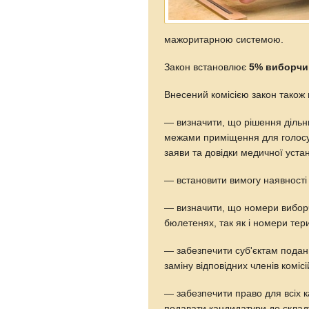
мажоритарною системою.
Закон встановлює
5% виборчи
Внесений комісією закон також
— визначити, що рішення дільни
межами приміщення для голосу
заяви та довідки медичної уста
— встановити вимогу наявності
— визначити, що номери виборч
бюлетенях, так як і номери тери
— забезпечити суб'єктам подан
заміну відповідних членів комісі
— забезпечити право для всіх 
подавати кандидатури до склад