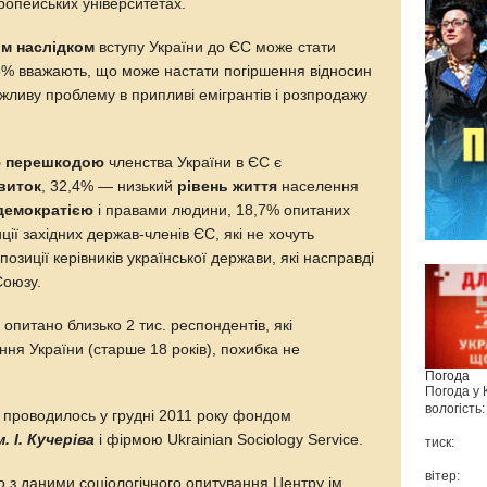
ропейських університетах.
им наслідком
вступу України до ЄС може стати
,5% вважають, що може настати погіршення відносин
жливу проблему в припливі емігрантів і розпродажу
 перешкодою
членства України в ЄС є
виток
, 32,4% — низький
рівень життя
населення
демократією
і правами людини, 18,7% опитаних
ії західних держав-членів ЄС, які не хочуть
зиції керівників української держави, які насправді
Союзу.
опитано близько 2 тис. респондентів, які
ня України (старше 18 років), похибка не
Погода
Погода у
вологість:
 проводилось у грудні 2011 року фондом
. І. Кучеріва
і фірмою Ukrainian Sociology Service.
тиск:
вітер:
о з даними соціологічного опитування Центру ім.