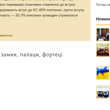
аїні переважає позитивне ставлення до вступу
Погода н
ідтримують вступ до ЄС 45% опитаних, проти вступу
ількість — 20,7% опитаних громадян утрималося
Новин
адянська