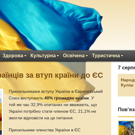
Здорова
Культурна
Освічена
Туристична
7 серп
аїнців за втуп країни до ЄС
Народ
Куліш
Прихильниками вступу України в Європейський
Союз виступають
40% громадян країни
. У
той же час 32,9% опитаних не вважають, що
Пов’яз
Україні потрібно стати членом ЄС, 21,1% не
змогли відповісти на це питання.
Прихильники членства України в ЄС