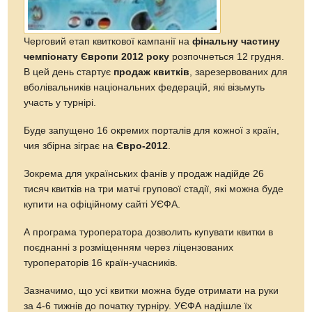
Черговий етап квиткової кампанії на
фінальну частину
чемпіонату Європи 2012 року
розпочнеться 12 грудня.
В цей день стартує
продаж квитків
, зарезервованих для
вболівальників національних федерацій, які візьмуть
участь у турнірі.
Буде запущено 16 окремих порталів для кожної з країн,
чия збірна зіграє на
Євро-2012
.
Зокрема для українських фанів у продаж надійде 26
тисяч квитків на три матчі групової стадії, які можна буде
купити на офіційному сайті УЄФА.
А програма туроператора дозволить купувати квитки в
поєднанні з розміщенням через ліцензованих
туроператорів 16 країн-учасників.
Зазначимо, що усі квитки можна буде отримати на руки
за 4-6 тижнів до початку турніру. УЄФА надішле їх