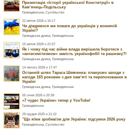
Презентація «Історії української Конституції» в
Камʼянець-Подільську
Громадянська
,
Суспільство
22 квітня 2026 о 16:17
Чи діждемося ми поваги до українців у воюючій
Україні?
Громадська думка
,
Громадянська
15 квітня 2026 о 21:57
Як і чому під час війни влада вирішила боротися з
«антисемітизмом» замість українофобії та рашизму?!
Громадська думка
,
Громадянська
14 лютого 2026 о 17:47
Останній шлях Тараса Шевченка: плануємо заходи з
нагоди 165 роковин з дня памʼяті та перепоховання в
Україні
Громадська думка
,
Громадянська
05 січня 2026 о 20:39
«7 чудес України» тепер у YouTube!
Громадянська
29 грудня 2025 о 21:22
"Що я/ми зробив/ли для України: підсумки 2026 року
Громадянська
,
Суспільство