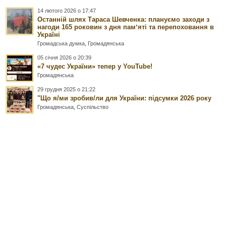
14 лютого 2026 о 17:47
Останній шлях Тараса Шевченка: плануємо заходи з
нагоди 165 роковин з дня памʼяті та перепоховання в
Україні
Громадська думка
,
Громадянська
05 січня 2026 о 20:39
«7 чудес України» тепер у YouTube!
Громадянська
29 грудня 2025 о 21:22
"Що я/ми зробив/ли для України: підсумки 2026 року
Громадянська
,
Суспільство