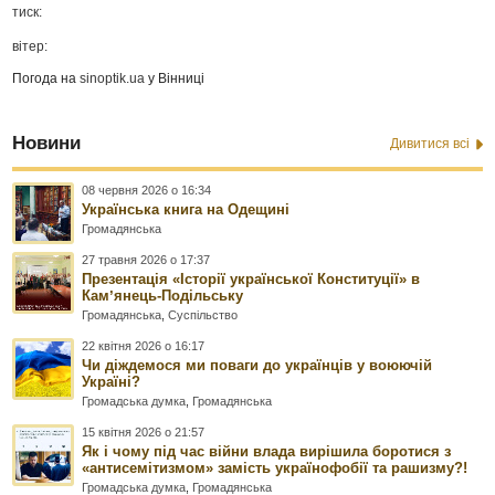
тиск:
вітер:
Погода на
sinoptik.ua
у Вінниці
Новини
Дивитися всі
08 червня 2026 о 16:34
Українська книга на Одещині
Громадянська
27 травня 2026 о 17:37
Презентація «Історії української Конституції» в
Камʼянець-Подільську
Громадянська
,
Суспільство
22 квітня 2026 о 16:17
Чи діждемося ми поваги до українців у воюючій
Україні?
Громадська думка
,
Громадянська
15 квітня 2026 о 21:57
Як і чому під час війни влада вирішила боротися з
«антисемітизмом» замість українофобії та рашизму?!
Громадська думка
,
Громадянська