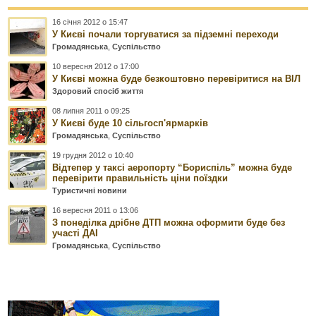
16 січня 2012 о 15:47
У Києві почали торгуватися за підземні переходи
Громадянська
,
Суспільство
10 вересня 2012 о 17:00
У Києві можна буде безкоштовно перевіритися на ВІЛ
Здоровий спосіб життя
08 липня 2011 о 09:25
У Києві буде 10 сільгосп'ярмарків
Громадянська
,
Суспільство
19 грудня 2012 о 10:40
Відтепер у таксі аеропорту “Бориспіль” можна буде
перевірити правильність ціни поїздки
Туристичні новини
16 вересня 2011 о 13:06
З понеділка дрібне ДТП можна оформити буде без
участі ДАІ
Громадянська
,
Суспільство