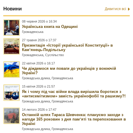
Новини
Дивитися всі
08 червня 2026 о 16:34
Українська книга на Одещині
Громадянська
27 травня 2026 о 17:37
Презентація «Історії української Конституції» в
Камʼянець-Подільську
Громадянська
,
Суспільство
22 квітня 2026 о 16:17
Чи діждемося ми поваги до українців у воюючій
Україні?
Громадська думка
,
Громадянська
15 квітня 2026 о 21:57
Як і чому під час війни влада вирішила боротися з
«антисемітизмом» замість українофобії та рашизму?!
Громадська думка
,
Громадянська
14 лютого 2026 о 17:47
Останній шлях Тараса Шевченка: плануємо заходи з
нагоди 165 роковин з дня памʼяті та перепоховання в
Україні
Громадська думка
,
Громадянська