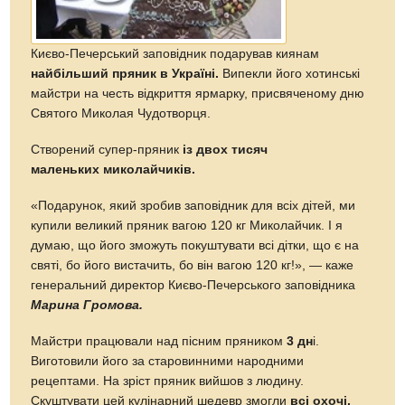
Києво-Печерський заповідник подарував киянам
найбільший пряник в Україні.
Випекли його хотинські
майстри на честь відкриття ярмарку, присвяченому дню
Святого Миколая Чудотворця.
Створений супер-пряник
із двох тисяч
маленьких миколайчиків.
«Подарунок, який зробив заповідник для всіх дітей, ми
купили великий пряник вагою 120 кг Миколайчик. І я
думаю, що його зможуть покуштувати всі дітки, що є на
святі, бо його вистачить, бо він вагою 120 кг!», — каже
генеральний директор Києво-Печерського заповідника
Марина Громова.
Майстри працювали над пісним пряником
3 дн
і.
Виготовили його за старовинними народними
рецептами. На зріст пряник вийшов з людину.
Скуштувати цей кулінарний шедевр змогли
всі охочі.