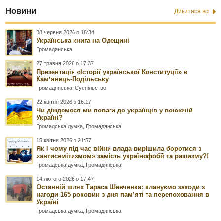
Новини
Дивитися всі
08 червня 2026 о 16:34
Українська книга на Одещині
Громадянська
27 травня 2026 о 17:37
Презентація «Історії української Конституції» в
Камʼянець-Подільську
Громадянська
,
Суспільство
22 квітня 2026 о 16:17
Чи діждемося ми поваги до українців у воюючій
Україні?
Громадська думка
,
Громадянська
15 квітня 2026 о 21:57
Як і чому під час війни влада вирішила боротися з
«антисемітизмом» замість українофобії та рашизму?!
Громадська думка
,
Громадянська
14 лютого 2026 о 17:47
Останній шлях Тараса Шевченка: плануємо заходи з
нагоди 165 роковин з дня памʼяті та перепоховання в
Україні
Громадська думка
,
Громадянська