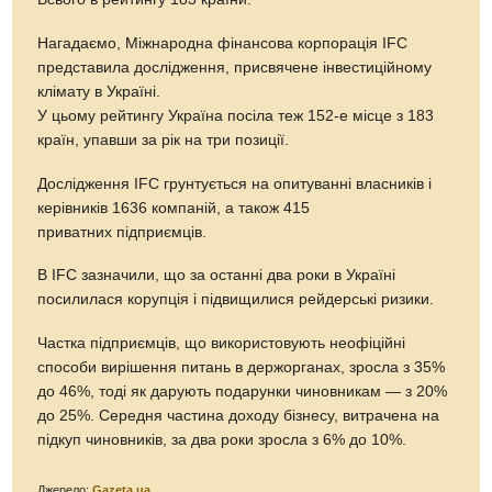
Нагадаємо, Міжнародна фінансова корпорація IFC
представила дослідження, присвячене інвестиційному
клімату в Україні.
У цьому рейтингу Україна посіла теж 152-е місце з 183
країн, упавши за рік на три позиції.
Дослідження IFC грунтується на опитуванні власників і
керівників 1636 компаній, а також 415
приватних підприємців.
В IFC зазначили, що за останні два роки в Україні
посилилася корупція і підвищилися рейдерські ризики.
Частка підприємців, що використовують неофіційні
способи вирішення питань в держорганах, зросла з 35%
до 46%, тоді як дарують подарунки чиновникам — з 20%
до 25%. Середня частина доходу бізнесу, витрачена на
підкуп чиновників, за два роки зросла з 6% до 10%.
Джерело:
Gazeta.ua