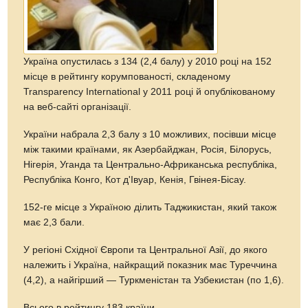
Україна опустилась з 134 (2,4 балу) у 2010 році на 152
місце в рейтингу корумпованості, складеному
Transparency International у 2011 році й опублікованому
на веб-сайті організації.
України набрала 2,3 балу з 10 можливих, посівши місце
між такими країнами, як Азербайджан, Росія, Білорусь,
Нігерія, Уганда та Центрально-Африканська республіка,
Республіка Конго, Кот д'Івуар, Кенія, Гвінея-Бісау.
152-ге місце з Україною ділить Таджикистан, який також
має 2,3 бали.
У регіоні Східної Європи та Центральної Азії, до якого
належить і Україна, найкращий показник має Туреччина
(4,2), а найгірший — Туркменістан та Узбекистан (по 1,6).
Всього в рейтингу 183 країни.