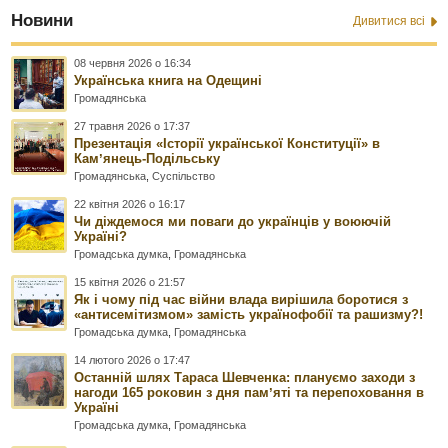
Новини
Дивитися всі
08 червня 2026 о 16:34
Українська книга на Одещині
Громадянська
27 травня 2026 о 17:37
Презентація «Історії української Конституції» в
Камʼянець-Подільську
Громадянська
,
Суспільство
22 квітня 2026 о 16:17
Чи діждемося ми поваги до українців у воюючій
Україні?
Громадська думка
,
Громадянська
15 квітня 2026 о 21:57
Як і чому під час війни влада вирішила боротися з
«антисемітизмом» замість українофобії та рашизму?!
Громадська думка
,
Громадянська
14 лютого 2026 о 17:47
Останній шлях Тараса Шевченка: плануємо заходи з
нагоди 165 роковин з дня памʼяті та перепоховання в
Україні
Громадська думка
,
Громадянська