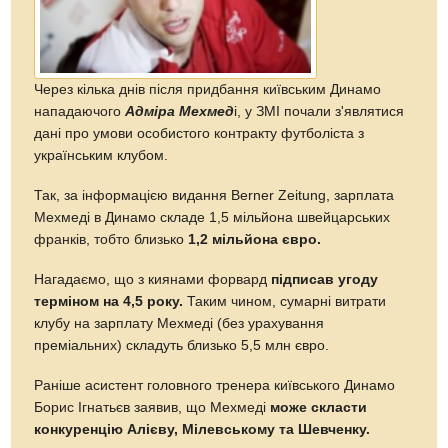
Через кілька днів після придбання київським Динамо
нападаючого
Адміра Мехмед
і, у ЗМІ почали з'являтися
дані про умови особистого контракту футболіста з
українським клубом.
Так, за інформацією видання Berner Zeitung, зарплата
Мехмеді в Динамо складе 1,5 мільйона швейцарських
франків, тобто близько
1,2 мільйона євро.
Нагадаємо, що з киянами форвард
підписав угоду
терміном на 4,5 року.
Таким чином, сумарні витрати
клубу на зарплату Мехмеді (без урахування
преміальних) складуть близько 5,5 млн євро.
Раніше асистент головного тренера київського Динамо
Борис Ігнатьєв заявив, що Мехмеді
може скласти
конкуренцію Алієву, Мілевському та Шевченку.