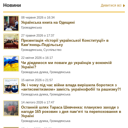
Новини
Дивитися всі
08 червня 2026 о 16:34
Українська книга на Одещині
Громадянська
27 травня 2026 о 17:37
Презентація «Історії української Конституції» в
Камʼянець-Подільську
Громадянська
,
Суспільство
22 квітня 2026 о 16:17
Чи діждемося ми поваги до українців у воюючій
Україні?
Громадська думка
,
Громадянська
15 квітня 2026 о 21:57
Як і чому під час війни влада вирішила боротися з
«антисемітизмом» замість українофобії та рашизму?!
Громадська думка
,
Громадянська
14 лютого 2026 о 17:47
Останній шлях Тараса Шевченка: плануємо заходи з
нагоди 165 роковин з дня памʼяті та перепоховання в
Україні
Громадська думка
,
Громадянська