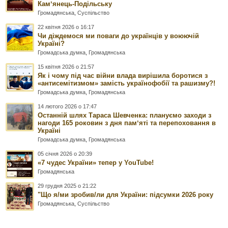
Камʼянець-Подільську
Громадянська
,
Суспільство
22 квітня 2026 о 16:17
Чи діждемося ми поваги до українців у воюючій
Україні?
Громадська думка
,
Громадянська
15 квітня 2026 о 21:57
Як і чому під час війни влада вирішила боротися з
«антисемітизмом» замість українофобії та рашизму?!
Громадська думка
,
Громадянська
14 лютого 2026 о 17:47
Останній шлях Тараса Шевченка: плануємо заходи з
нагоди 165 роковин з дня памʼяті та перепоховання в
Україні
Громадська думка
,
Громадянська
05 січня 2026 о 20:39
«7 чудес України» тепер у YouTube!
Громадянська
29 грудня 2025 о 21:22
"Що я/ми зробив/ли для України: підсумки 2026 року
Громадянська
,
Суспільство