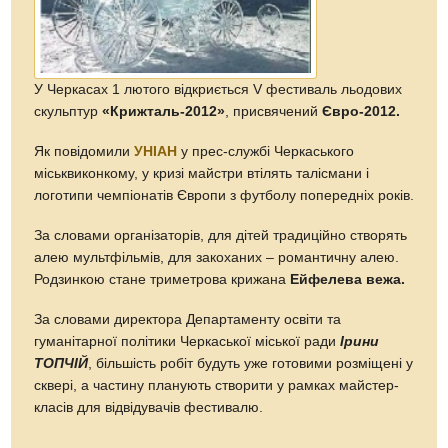
У Черкасах 1 лютого відкриється V фестиваль льодових
скульптур
«Крижталь-2012»
, присвячений
Євро-2012.
Як повідомили
УНІАН
у прес-службі Черкаського
міськвиконкому, у кризі майстри втілять талісмани і
логотипи чемпіонатів Європи з футболу попередніх років.
За словами організаторів, для дітей традиційно створять
алею мультфільмів, для закоханих – романтичну алею.
Родзинкою стане триметрова крижана
Ейфелева вежа.
За словами директора Департаменту освіти та
гуманітарної політики Черкаської міської ради
Ірини
ТОПЧІЙ
, більшість робіт будуть уже готовими розміщені у
сквері, а частину планують створити у рамках майстер-
класів для відвідувачів фестивалю.