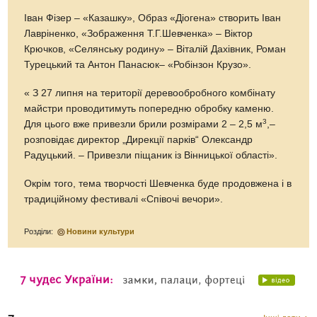
Іван Фізер – «Казашку», Образ «Діогена» створить Іван
Лавріненко, «Зображення Т.Г.Шевченка» – Віктор
Крючков, «Селянську родину» – Віталій Дахівник, Роман
Турецький та Антон Панасюк– «Робінзон Крузо».
« З 27 липня на території деревообробного комбінату
майстри проводитимуть попередню обробку каменю.
3
Для цього вже привезли брили розмірами 2 – 2,5 м
,–
розповідає директор „Дирекції парків“ Олександр
Радуцький. – Привезли піщаник із Вінницької області».
Окрім того, тема творчості Шевченка буде продовжена і в
традиційному фестивалі «Співочі вечори».
Розділи:
Новини культури