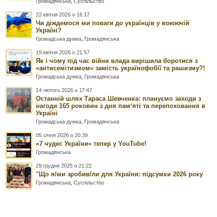
Громадянська
,
Суспільство
22 квітня 2026 о 16:17
Чи діждемося ми поваги до українців у воюючій
Україні?
Громадська думка
,
Громадянська
15 квітня 2026 о 21:57
Як і чому під час війни влада вирішила боротися з
«антисемітизмом» замість українофобії та рашизму?!
Громадська думка
,
Громадянська
14 лютого 2026 о 17:47
Останній шлях Тараса Шевченка: плануємо заходи з
нагоди 165 роковин з дня памʼяті та перепоховання в
Україні
Громадська думка
,
Громадянська
05 січня 2026 о 20:39
«7 чудес України» тепер у YouTube!
Громадянська
29 грудня 2025 о 21:22
"Що я/ми зробив/ли для України: підсумки 2026 року
Громадянська
,
Суспільство