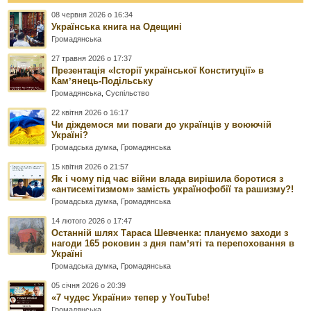
08 червня 2026 о 16:34
Українська книга на Одещині
Громадянська
27 травня 2026 о 17:37
Презентація «Історії української Конституції» в
Камʼянець-Подільську
Громадянська
,
Суспільство
22 квітня 2026 о 16:17
Чи діждемося ми поваги до українців у воюючій
Україні?
Громадська думка
,
Громадянська
15 квітня 2026 о 21:57
Як і чому під час війни влада вирішила боротися з
«антисемітизмом» замість українофобії та рашизму?!
Громадська думка
,
Громадянська
14 лютого 2026 о 17:47
Останній шлях Тараса Шевченка: плануємо заходи з
нагоди 165 роковин з дня памʼяті та перепоховання в
Україні
Громадська думка
,
Громадянська
05 січня 2026 о 20:39
«7 чудес України» тепер у YouTube!
Громадянська