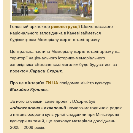
Головний архітектор
реконструкції
Шевченківського
національного заповідника в Каневі займеться
будівництвом Меморіалу жертв тоталітаризму.
Центральна частина Меморіалу жертв тоталітаризму на
території національного історико-меморіального
заповідника «Биківнянські могили» буде будуватися за
проектом
Лариси Скорик.
Про це в інтерв'ю
ZN.UA
повідомив міністр культури
Михайло Кулиняк.
За його словами, саме проект Л.Скорик був
«одноголосно» схвалений
науково-методичною радою
з питань охорони культурної спадщини при Міністерстві
культури як такий, що враховує матеріали досліджень
2008—2009 років.