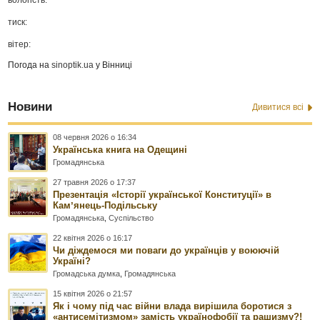
тиск:
вітер:
Погода на
sinoptik.ua
у Вінниці
Новини
Дивитися всі
08 червня 2026 о 16:34
Українська книга на Одещині
Громадянська
27 травня 2026 о 17:37
Презентація «Історії української Конституції» в
Камʼянець-Подільську
Громадянська
,
Суспільство
22 квітня 2026 о 16:17
Чи діждемося ми поваги до українців у воюючій
Україні?
Громадська думка
,
Громадянська
15 квітня 2026 о 21:57
Як і чому під час війни влада вирішила боротися з
«антисемітизмом» замість українофобії та рашизму?!