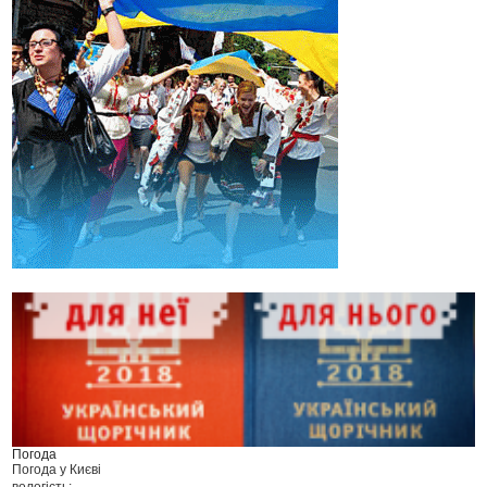
Погода
Погода у
Києві
вологість: