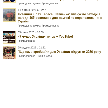
Громадська думка
,
Громадянська
14 лютого 2026 о 17:47
Останній шлях Тараса Шевченка: плануємо заходи з
нагоди 165 роковин з дня памʼяті та перепоховання в
Україні
Громадська думка
,
Громадянська
05 січня 2026 о 20:39
«7 чудес України» тепер у YouTube!
Громадянська
29 грудня 2025 о 21:22
"Що я/ми зробив/ли для України: підсумки 2026 року
Громадянська
,
Суспільство