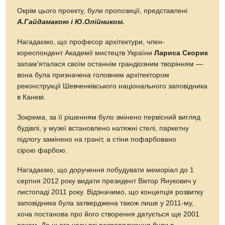
Окрім цього проекту, були пропозиції, представлені
А.Гайдамакою і Ю.Олійником.
Нагадаємо, що професор архітектури, член-
кореспондент Академії мистецтв України
Лариса Скорик
запам'яталася своїм останнім грандіозним творінням —
вона була призначена головним архітектором
реконструкції Шевченківського національного заповідника
в Каневі.
Зокрема, за її рішенням було змінено первісний вигляд
будівлі, у музеї встановлено натяжні стелі, паркетну
підлогу замінено на граніт, а стіни пофарбовано
сірою фарбою.
Нагадаємо, що доручення побудувати меморіал до 1
серпня 2012 року видати президент Віктор Янукович у
листопаді 2011 року. Відзначимо, що концепція розвитку
заповідника була затверджена також лише у 2011-му,
хоча постанова про його створення датується ще 2001