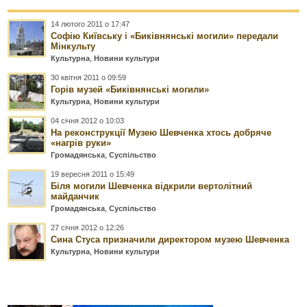
14 лютого 2011 о 17:47
Софію Київську і «Биківнянські могили» передали
Мінкульту
Культурна
,
Новини культури
30 квітня 2011 о 09:59
Горів музей «Биківнянські могили»
Культурна
,
Новини культури
04 січня 2012 о 10:03
На реконструкції Музею Шевченка хтось добряче
«нагрів руки»
Громадянська
,
Суспільство
19 вересня 2011 о 15:49
Біля могили Шевченка відкрили вертолітний
майданчик
Громадянська
,
Суспільство
27 січня 2012 о 12:26
Сина Стуса призначили директором музею Шевченка
Культурна
,
Новини культури