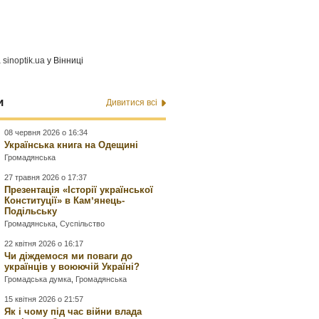
а
sinoptik.ua
у Вінниці
и
Дивитися всі
08 червня 2026 о 16:34
Українська книга на Одещині
Громадянська
27 травня 2026 о 17:37
Презентація «Історії української
Конституції» в Камʼянець-
Подільську
Громадянська
,
Суспільство
22 квітня 2026 о 16:17
Чи діждемося ми поваги до
українців у воюючій Україні?
Громадська думка
,
Громадянська
15 квітня 2026 о 21:57
Як і чому під час війни влада