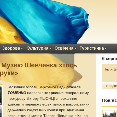
Здорова
Культурна
Освічена
Туристична
6 серп
ї Музею Шевченка хтось
Ілля 
 руки»
Народив
Заступник голови Верховної Ради
Микола
ТОМЕНКО
направив
звернення
генеральному
прокурору Віктору ПШОНЦІ з проханням
Пов’яз
здійснити перевірку ефективності використання
державних бюджетних коштів при здійсненні
реконструкції музею Тараса Шевченка в Каневі