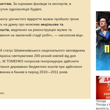
риттям.
За оцінками фахівців та експертів, в
тня гідроізоляція будівлі.
менту урочистого відкриття музею пройшло трохи
ять на думку про можливе
нецільове та
оштів,
виділених на реконструкцію музею та
вання на заключній стадії робіт», — наголосив віце-
й статус Шевченківського національного заповідника
 Україна святкуватиме 200-річний ювілей від дня
я, М.ТОМЕНКО попросив генпрокурора здійснити
стання державних бюджетних коштів при здійсненні
ченка в Каневі в період 2010—2011 років.
тво
Погода
Погода у
вологість: