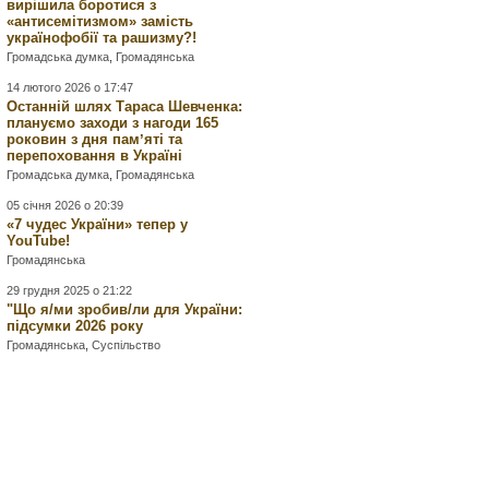
вирішила боротися з
«антисемітизмом» замість
українофобії та рашизму?!
Громадська думка
,
Громадянська
14 лютого 2026 о 17:47
Останній шлях Тараса Шевченка:
плануємо заходи з нагоди 165
роковин з дня памʼяті та
перепоховання в Україні
Громадська думка
,
Громадянська
05 січня 2026 о 20:39
«7 чудес України» тепер у
YouTube!
Громадянська
29 грудня 2025 о 21:22
"Що я/ми зробив/ли для України:
підсумки 2026 року
Громадянська
,
Суспільство