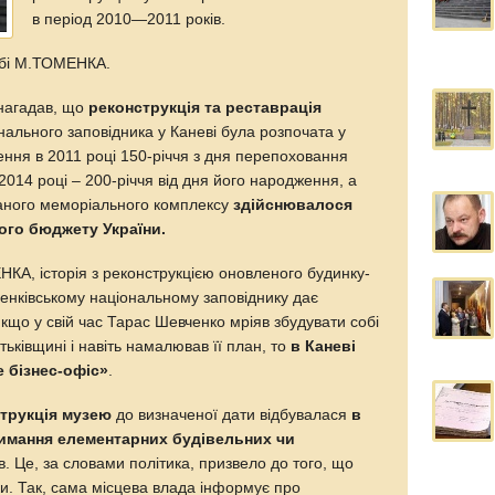
в період 2010—2011 років.
жбі М.ТОМЕНКА.
 нагадав, що
реконструкція та реставрація
нального заповідника у Каневі була розпочата у
чення в 2011 році 150-річчя з дня перепоховання
2014 році – 200-річчя від дня його народження, а
заного меморіального комплексу
здійснювалося
го бюджету України.
КА, історія з реконструкцією оновленого будинку-
нківському національному заповіднику дає
якщо у свій час Тарас Шевченко мріяв збудувати собі
ьківщині і навіть намалював її план, то
в Каневі
 бізнес-офіс»
.
трукція музею
до визначеної дати відбувалася
в
имання елементарних будівельних чи
в. Це, за словами політика, призвело до того, що
дки. Так, сама місцева влада інформує про