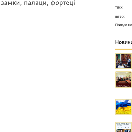
тиск:
вітер:
Погода н
Новин