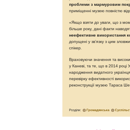
проблеми з мармуровим пок
приміщенні музею повністю відсу
«Якщо взяти до уваги, що з мо
більше року, дані факти навод
неефективне використання к
допущені у зв’язку з цим зловжи
спікер.
Враховуючи значення та високи
у Каневі, та те, що в 2014 році
народження видатного українц
перевірку ефективності викори
реконструкції музею Тараса Шев
Розділи:
Громадянська
Суспільс