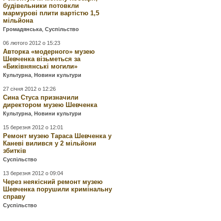
будівельники потовкли
мармурові плити вартістю 1,5
мільйона
Громадянська
,
Суспільство
06 лютого 2012 о 15:23
Авторка «модерного» музею
Шевченка візьметься за
«Биківнянські могили»
Культурна
,
Новини культури
27 січня 2012 о 12:26
Сина Стуса призначили
директором музею Шевченка
Культурна
,
Новини культури
15 березня 2012 о 12:01
Ремонт музею Тараса Шевченка у
Каневі вилився у 2 мільйони
збитків
Суспільство
13 березня 2012 о 09:04
Через неякісний ремонт музею
Шевченка порушили кримінальну
справу
Суспільство