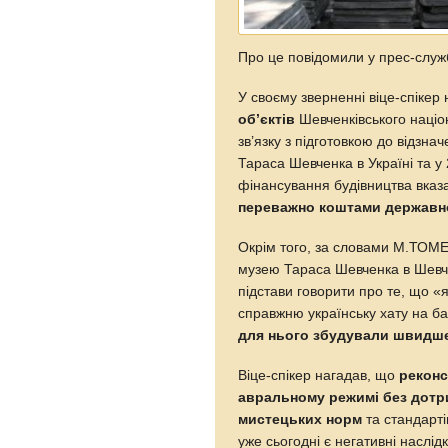
Про це повідомили у прес-слу
У своєму зверненні віце-спікер
об’єктів
Шевченківського націо
зв’язку з підготовкою до відзна
Тараса Шевченка в Україні та у 
фінансування будівництва вка
переважно коштами державно
Окрім того, за словами М.ТОМЕН
музею Тараса Шевченка в Шевче
підстави говорити про те, що «
справжню українську хату на бат
для нього збудували швидше
Віце-спікер нагадав, що
реконс
авральному режимі без дотр
мистецьких норм
та стандарті
уже сьогодні є негативні наслі