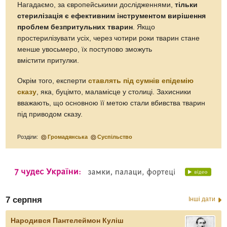
Нагадаємо, за європейськими дослі­дженнями,
тільки
стерилізація є ефективним інструментом вирішення
проблем безпритульних тварин
. Якщо
простерилізувати усіх, через чотири роки тварин стане
менше увосьмеро, їх поступово зможуть
вмістити притулки.
Окрім того, експерти
ставлять під сумнів епідемію
сказу
, яка, буцімто, маламісце у столиці. Захисники
вважають, що основною її метою стали вбивства тварин
під приводом сказу.
Розділи:
Громадянська
Суспільство
7 серпня
Інші дати
Народився Пантелеймон Куліш