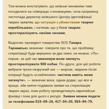
Тож можна констатувати, що київські чиновники таки
погодилися на співпрацю з іноземцями, хоча наприкінці
листопада директор київського Центру ідентифікації
тварин заявляв, що
ситуація з убивствами
тварин
перебільшен
а, і натякав, що у Києві
тварин
простерилізують своїми силами.
Водночас президент товариства SOS
Тамара
Тарнавськ
а зазначає: говорити про те, що проблему
стерилізації буде вирішено за два тижні, не можна. «По–
перше, за цей час
максимум вони зможуть
простерилізувати 500 собак
. По–друге, для цієї роботи
вибрали трохи незручний час — морози, тварини після
операції будуть ослабленими,
частина навіть може
загинути
», — зазначає вона, однак додає, що все ж
краще, аби кияни подавали заявки на стерилізацію
тварин зараз, поки роботу проводитимуть європейські
фахівці і поки для цього є ресурс.
Заявки можна подати
за телефонами:515–09–16, 417–54–20, 563–94–79.