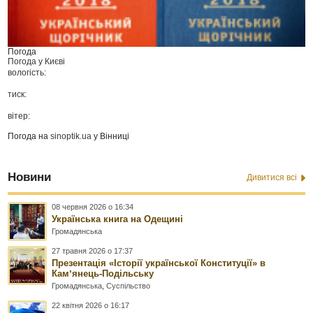
Погода
Погода у
Києві
вологість:
тиск:
вітер:
Погода на
sinoptik.ua
у Вінниці
Новини
Дивитися всі
08 червня 2026 о 16:34
Українська книга на Одещині
Громадянська
27 травня 2026 о 17:37
Презентація «Історії української Конституції» в
Камʼянець-Подільську
Громадянська
,
Суспільство
22 квітня 2026 о 16:17