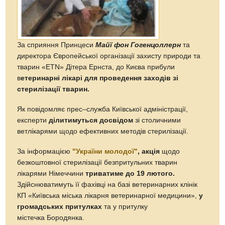
За сприяння Принцеси
Майї фон Гогенцоллерн
та
директора Європейської організації захисту природи та
тварин «ETN» Дітера Ернста, до Києва прибули
в
етеринарні лікарі для проведення заходів зі
стерилізації тварин.
Як повідомляє прес–служба Київської адміністрації,
експерти
ділитимуться досвідом
зі столичними
ветлікарями щодо ефективних методів стерилізації.
За інформацією
"України молодої
"
, акція
щодо
безкоштовної стерилізації безпритульних тварин
лікарями Німеччини
триватиме до 19 лютого.
Здійснюватимуть її фахівці на базі ветеринарних клінік
КП «Київська міська лікарня ветеринарної медицини»,
у
громадських притулках
та у притулку
містечка Бородянка.