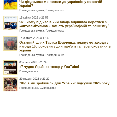
Чи діждемося ми поваги до українців у воюючій
Україні?
Громадська думка
,
Громадянська
15 квітня 2026 о 21:57
Як і чому під час війни влада вирішила боротися з
«антисемітизмом» замість українофобії та рашизму?!
Громадська думка
,
Громадянська
14 лютого 2026 о 17:47
Останній шлях Тараса Шевченка: плануємо заходи з
нагоди 165 роковин з дня памʼяті та перепоховання в
Україні
Громадська думка
,
Громадянська
05 січня 2026 о 20:39
«7 чудес України» тепер у YouTube!
Громадянська
29 грудня 2025 о 21:22
"Що я/ми зробив/ли для України: підсумки 2026 року
Громадянська
,
Суспільство