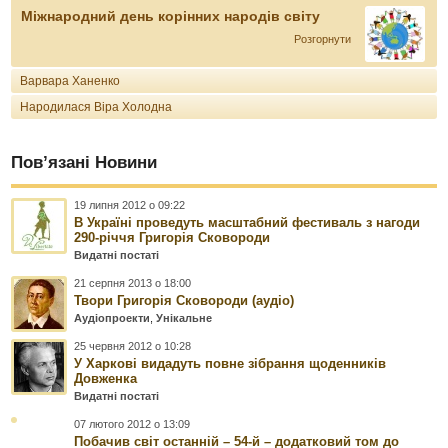
Міжнародний день корінних народів світу
Розгорнути
Варвара Ханенко
Народилася Віра Холодна
Пов’язані Новини
19 липня 2012 о 09:22
В Україні проведуть масштабний фестиваль з нагоди
290-річчя Григорія Сковороди
Видатні постаті
21 серпня 2013 о 18:00
Твори Григорія Сковороди (аудіо)
Аудіопроекти
,
Унікальне
25 червня 2012 о 10:28
У Харкові видадуть повне зібрання щоденників
Довженка
Видатні постаті
07 лютого 2012 о 13:09
Побачив світ останній – 54-й – додатковий том до