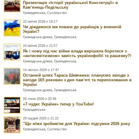
Презентація «Історії української Конституції» в
Камʼянець-Подільську
Громадянська
,
Суспільство
22 квітня 2026 о 16:17
Чи діждемося ми поваги до українців у воюючій
Україні?
Громадська думка
,
Громадянська
15 квітня 2026 о 21:57
Як і чому під час війни влада вирішила боротися з
«антисемітизмом» замість українофобії та рашизму?!
Громадська думка
,
Громадянська
14 лютого 2026 о 17:47
Останній шлях Тараса Шевченка: плануємо заходи з
нагоди 165 роковин з дня памʼяті та перепоховання в
Україні
Громадська думка
,
Громадянська
05 січня 2026 о 20:39
«7 чудес України» тепер у YouTube!
Громадянська
29 грудня 2025 о 21:22
"Що я/ми зробив/ли для України: підсумки 2026 року
Громадянська
,
Суспільство