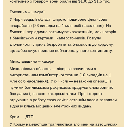
контейнер з товаром вони брали від $100 до $1,5 тис.
Буковина – шахраї
У Чернівецькій області широко поширене фінансове
шахрайство (23 випадки на 1 млн осіб населення). На
Буковині періодично затримують валютників, махінаторів
з банківськими картами і наперсточників. Розгулу
злочинності сприяє безробіття та близькість до кордону,
що забезпечує приплив неблагополучного контингенту.
Миколаївщина – хакери
Миколаївська область — лідер за злочинами з
використанням комп'ютерної техніки (10 випадків на 1
млн осіб населення). У їх числі — незаконні операції з
чужими банківськими рахунками, крадіжки електронних
баз даних і, власне, хакерські атаки. Про інтернет-
втручання в роботу своїх сайтів останнім часом заявляли
відразу кілька місцевих електронних видань.
Крим — ДТП
У Криму найчастіше трапляються злочини на автошляхах