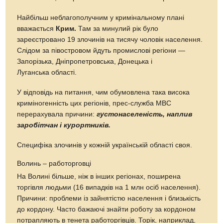
Найбільш неблагополучним у кримінальному плані
вважається
Крим.
Там за минулий рік було
зареєстровано 19 злочинів на тисячу чоловік населення.
Слідом за півостровом йдуть промислові регіони —
Запорізька, Дніпропетровська, Донецька і
Луганська області.
У відповідь на питання, чим обумовлена ​​така висока
криміногенність цих регіонів, прес-служба МВС
перерахувала причини:
густонаселеність, наплив
заробітчан і курортників.
Специфіка злочинів у кожній українській області своя.
Волинь – работорговці
На Волині більше, ніж в інших регіонах, поширена
торгівля людьми (16 випадків на 1 млн осіб населення).
Причини: проблеми із зайнятістю населення і близькість
до кордону. Часто бажаючі знайти роботу за кордоном
потрапляють в тенета работоргівців. Торік, наприклад,