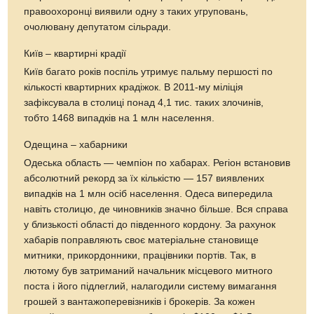
правоохоронці виявили одну з таких угруповань,
очолювану депутатом сільради.
Київ – квартирні крадії
Київ багато років поспіль утримує пальму першості по
кількості квартирних крадіжок. В 2011-му міліція
зафіксувала в столиці понад 4,1 тис. таких злочинів,
тобто 1468 випадків на 1 млн населення.
Одещина – хабарники
Одеська область — чемпіон по хабарах. Регіон встановив
абсолютний рекорд за їх кількістю — 157 виявлених
випадків на 1 млн осіб населення. Одеса випередила
навіть столицю, де чиновників значно більше. Вся справа
у близькості області до південного кордону. За рахунок
хабарів поправляють своє матеріальне становище
митники, прикордонники, працівники портів. Так, в
лютому був затриманий начальник місцевого митного
поста і його підлеглий, налагодили систему вимагання
грошей з вантажоперевізників і брокерів. За кожен