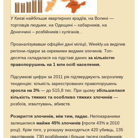
У Києві найбільше квартирних крадіїв, на Волині —
торговців людьми, на Одещині – хабарників, на
Донеччині – розбійників і хуліганів...
Проаналізувавши офіційні дані міліції, Weekly.ua виділив
регіони-лідери за окремими видами злочинів. Топ-
десятка складалася на підставі даних
за кількістю
правопорушень на 1 млн осіб населення.
Підсумкові цифри за 2011 рік підтверджують загрозливу
тенденцію: кількість зареєстрованих правопорушень
зросла на 3%
— до 515,8 тис. При цьому
збільшилася
кількість тяжких та особливо тяжких злочинів
—
розбоїв, згвалтувань, вбивств.
Розкриття злочинів, між тим, падає.
Непокараними
залишилися
майже 45% злочинів (
проти 43% в 2010
році). Крім того, у розшуку знаходяться 420 убивць, 135
гвалтівників, 730 розбійників і більше тисячі грабіжників.