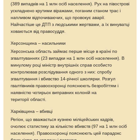
(389 випадків на 1 млн осіб населення). Рух на півострові
ускладнено крутими віражами, поганим станом трас і
напливом відпочиваючих, що провокує аварії.
Найчастіше це ДТП з людськими жертвами, а їх винуватці
ховаються від правосуддя.
Херсонщина – насильники
Херсонська область займає перше місце в країні по
згвалтуваннях (23 випадки на 1 млн осіб населення). В
минулому році міністр внутрішніх справ особисто
контролював розслідування одного з них: спробу
згвалтування і вбивство 14-річної школярки. Розгул
гвалтівників правоохоронці пояснюють безробіттям і
наявністю чотирьох виправних колоній на
території області.
Харківщина – вбивці
Регіон, що вважається кузнею міліцейських кадрів,
очолює статистику за кількістю вбивств (97 на 1 млн осіб
населення). Правоохоронці пояснюють цей парадокс