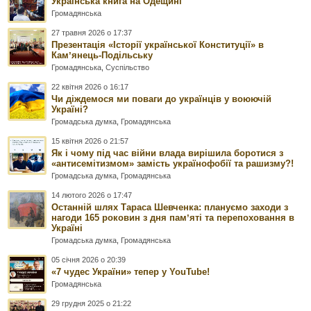
Українська книга на Одещині
Громадянська
27 травня 2026 о 17:37
Презентація «Історії української Конституції» в
Камʼянець-Подільську
Громадянська
,
Суспільство
22 квітня 2026 о 16:17
Чи діждемося ми поваги до українців у воюючій
Україні?
Громадська думка
,
Громадянська
15 квітня 2026 о 21:57
Як і чому під час війни влада вирішила боротися з
«антисемітизмом» замість українофобії та рашизму?!
Громадська думка
,
Громадянська
14 лютого 2026 о 17:47
Останній шлях Тараса Шевченка: плануємо заходи з
нагоди 165 роковин з дня памʼяті та перепоховання в
Україні
Громадська думка
,
Громадянська
05 січня 2026 о 20:39
«7 чудес України» тепер у YouTube!
Громадянська
29 грудня 2025 о 21:22