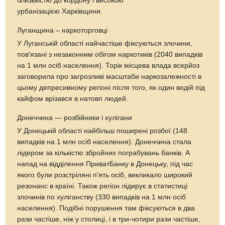
близькістю до кордону і високою
урбанізацією Харківщини.
Луганщина – наркоторговці
У Луганській області найчастіше фіксуються злочини,
пов'язані з незаконним обігом наркотиків (2040 випадків
на 1 млн осіб населення). Торік місцева влада всерйоз
заговорила про загрозливі масштаби наркозалежності в
цьому депресивному регіоні після того, як один водій під
кайфом врізався в натовп людей.
Донеччина — розбійники і хулігани
У Донецькій області найбільш поширені розбої (148
випадків на 1 млн осіб населення). Донеччина стала
лідером за кількістю збройних пограбувань банків. А
напад на відділення ПриватБанку в Донецьку, під час
якого були розстріляні п'ять осіб, викликало широкий
резонанс в країні. Також регіон лідирує в статистиці
злочинів по хуліганству (330 випадків на 1 млн осіб
населення). Подібні порушення там фіксуються в два
рази частіше, ніж у столиці, і в три-чотири рази частіше,