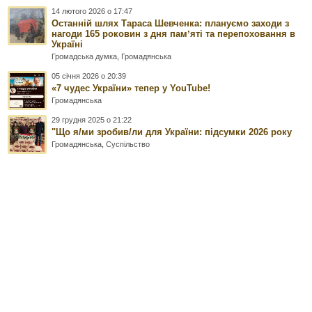
14 лютого 2026 о 17:47
Останній шлях Тараса Шевченка: плануємо заходи з
нагоди 165 роковин з дня памʼяті та перепоховання в
Україні
Громадська думка
,
Громадянська
05 січня 2026 о 20:39
«7 чудес України» тепер у YouTube!
Громадянська
29 грудня 2025 о 21:22
"Що я/ми зробив/ли для України: підсумки 2026 року
Громадянська
,
Суспільство