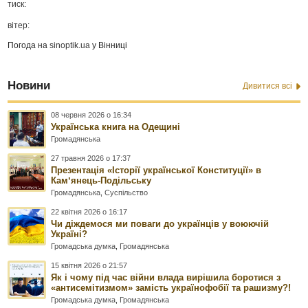
тиск:
вітер:
Погода на
sinoptik.ua
у Вінниці
Новини
Дивитися всі
08 червня 2026 о 16:34
Українська книга на Одещині
Громадянська
27 травня 2026 о 17:37
Презентація «Історії української Конституції» в
Камʼянець-Подільську
Громадянська
,
Суспільство
22 квітня 2026 о 16:17
Чи діждемося ми поваги до українців у воюючій
Україні?
Громадська думка
,
Громадянська
15 квітня 2026 о 21:57
Як і чому під час війни влада вирішила боротися з
«антисемітизмом» замість українофобії та рашизму?!
Громадська думка
,
Громадянська