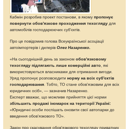
Кабмін розробив проект постанови, в якому
пропонує
повернути обов'язкове проходження техогляду
для
автомобілів господарюючих суб'єктів.
Про це повідомив голова Всеукраїнської асоціації
автоімпортерів і дилерів
Олег Назаренко.
«На сьогоднішній день за законом
обов'язковому
техогляду підлягають лише комерційні авто
, які
використовуються власниками для отримання вигоди.
Уряд пропонує розповсюдити
норму на всіх суб'єктів
господарювання
. Тобто, ТО стане обов'язковим для всіх
юридичних осіб», — зазначив Назаренко.
Експерт вважає, що можливе прийняття цієї норми
збільшить продажі іномарок на території Україні:
«Юридичні особи поспішать оновити свої автопарки до
введення обов'язкового ТО».
Закон про скасування обов'язкового техогляду приватних