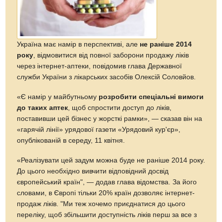
Україна має намір в перспективі, але
не раніше 2014
року
, відмовитися від повної заборони продажу ліків
через інтернет-аптеки, повідомив глава Державної
служби України з лікарських засобів Олексій Соловйов.
«Є намір у майбутньому
розробити спеціальні вимоги
до таких аптек
, щоб спростити доступ до ліків,
поставивши цей бізнес у жорсткі рамки», — сказав він на
«гарячій лінії» урядової газети «Урядовий кур'єр»,
опублікованій в середу, 11 квітня.
«Реалізувати цей задум можна буде не раніше 2014 року.
До цього необхідно вивчити відповідний досвід
європейський країн", — додав глава відомства. За його
словами, в Європі тільки 20% країн дозволяє інтернет-
продаж ліків. "Ми теж хочемо приєднатися до цього
переліку, щоб збільшити доступність ліків перш за все з