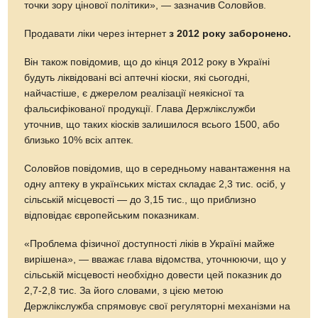
точки зору цінової політики», — зазначив Соловйов.
Продавати ліки через інтернет
з 2012 року заборонено.
Він також повідомив, що до кінця 2012 року в Україні
будуть ліквідовані всі аптечні кіоски, які сьогодні,
найчастіше, є джерелом реалізації неякісної та
фальсифікованої продукції. Глава Держлікслужби
уточнив, що таких кіосків залишилося всього 1500, або
близько 10% всіх аптек.
Соловйов повідомив, що в середньому навантаження на
одну аптеку в українських містах складає 2,3 тис. осіб, у
сільській місцевості — до 3,15 тис., що приблизно
відповідає європейським показникам.
«Проблема фізичної доступності ліків в Україні майже
вирішена», — вважає глава відомства, уточнюючи, що у
сільській місцевості необхідно довести цей показник до
2,7-2,8 тис. За його словами, з цією метою
Держлікслужба спрямовує свої регуляторні механізми на