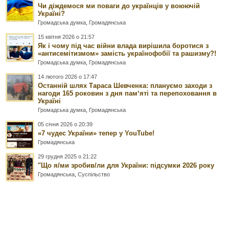
Чи діждемося ми поваги до українців у воюючій
Україні?
Громадська думка
,
Громадянська
15 квітня 2026 о 21:57
Як і чому під час війни влада вирішила боротися з
«антисемітизмом» замість українофобії та рашизму?!
Громадська думка
,
Громадянська
14 лютого 2026 о 17:47
Останній шлях Тараса Шевченка: плануємо заходи з
нагоди 165 роковин з дня памʼяті та перепоховання в
Україні
Громадська думка
,
Громадянська
05 січня 2026 о 20:39
«7 чудес України» тепер у YouTube!
Громадянська
29 грудня 2025 о 21:22
"Що я/ми зробив/ли для України: підсумки 2026 року
Громадянська
,
Суспільство