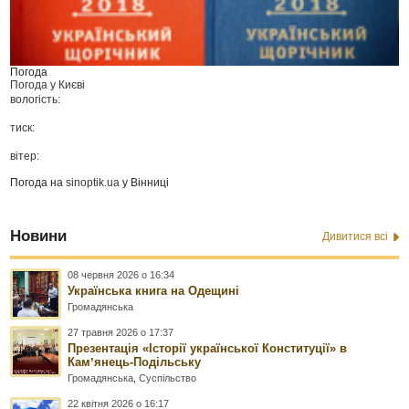
Погода
Погода у
Києві
вологість:
тиск:
вітер:
Погода на
sinoptik.ua
у Вінниці
Новини
Дивитися всі
08 червня 2026 о 16:34
Українська книга на Одещині
Громадянська
27 травня 2026 о 17:37
Презентація «Історії української Конституції» в
Камʼянець-Подільську
Громадянська
,
Суспільство
22 квітня 2026 о 16:17